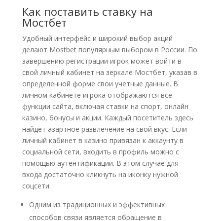
Как поставить ставку на
Мостбет
Удобный интерфейс и широкий выбор акций
делают Mostbet популярным выбором в России. По
завершению регистрации игрок может войти в
свой личный кабинет на зеркале Мостбет, указав в
определенной форме свои учетные данные. В
личном кабинете игрока отображаются все
функции сайта, включая ставки на спорт, онлайн
казино, бонусы и акции. Каждый посетитель здесь
найдет азартное развлечение на свой вкус. Если
личный кабинет в казино привязан к аккаунту в
социальной сети, входить в профиль можно с
помощью аутентификации. В этом случае для
входа достаточно кликнуть на иконку нужной
соцсети.
Одним из традиционных и эффективных
способов связи является обращение в