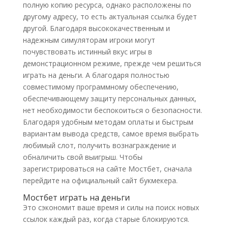
полную копию ресурса, однако расположены по
другому адресу, то есть актуальная ссылка будет
другой. Благодаря высококачественным и
надежным симуляторам игроки могут
почувствовать истинный вкус игры в
демонстрационном режиме, прежде чем решиться
играть на деньги. А благодаря полностью
совместимому программному обеспечению,
обеспечивающему защиту персональных данных,
нет необходимости беспокоиться о безопасности.
Благодаря удобным методам оплаты и быстрым
вариантам вывода средств, самое время выбрать
любимый слот, получить вознаграждение и
обналичить свой выигрыш. Чтобы
зарегистрироваться на сайте Мостбет, сначала
перейдите на официальный сайт букмекера.
Мостбет играть на деньги
Это сэкономит ваше время и силы на поиск новых
ссылок каждый раз, когда старые блокируются.