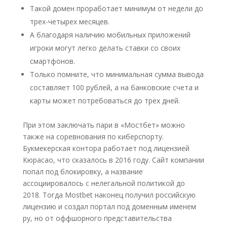
Такой домен проработает минимум от недели до
трех-четырех месяцев.
А благодаря наличию мобильных приложений
игроки могут легко делать ставки со своих
смартфонов.
Только помните, что минимальная сумма вывода
составляет 100 рублей, а на банковские счета и
карты может потребоваться до трех дней.
При этом заключать пари в «Мостбет» можно
также на соревнования по киберспорту.
Букмекерская контора работает под лицензией
Кюрасао, что сказалось в 2016 году. Сайт компании
попал под блокировку, а название
ассоциировалось с нелегальной политикой до
2018. Тогда Mostbet наконец получил российскую
лицензию и создал портал под доменным именем
ру, но от оффшорного представительства