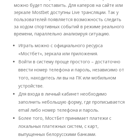
можно будет поставить. Для каперов на сайте или
зеркале Mostbet доступны Live трансляции. Так у
пользователей появляется возможность следить
за ходом спортивных событий в режиме реального
времени, параллельно анализируя ситуацию.
Играть можно с официального ресурса
«Мостбет», зеркала или приложения.
Войти в систему проще простого – достаточно
ввести номер телефона и пароль, независимо от
того, находитесь ли вы на ПК или мобильном
устройстве.
Для входа в личный кабинет необходимо
заполнить небольшую форму, где прописывается
email либо номер телефона и пароль.
Более того, МостБет принимает платежи с
локальных платежных систем, с карт,
выпущенных белорусскими банками.