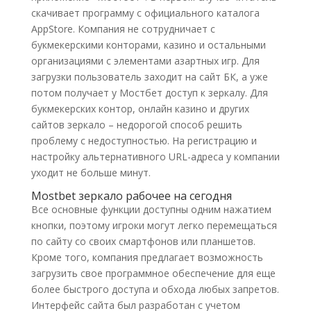
скачивает программу с официального каталога
AppStore. Компания не сотрудничает с
букмекерскими конторами, казино и остальными
организациями с элементами азартных игр. Для
загрузки пользователь заходит на сайт БК, а уже
потом получает у Мостбет доступ к зеркалу. Для
букмекерских контор, онлайн казино и других
сайтов зеркало – недорогой способ решить
проблему с недоступностью. На регистрацию и
настройку альтернативного URL-адреса у компании
уходит не больше минут.
Mostbet зеркало рабочее на сегодня
Все основные функции доступны одним нажатием
кнопки, поэтому игроки могут легко перемещаться
по сайту со своих смартфонов или планшетов.
Кроме того, компания предлагает возможность
загрузить свое программное обеспечение для еще
более быстрого доступа и обхода любых запретов.
Интерфейс сайта был разработан с учетом