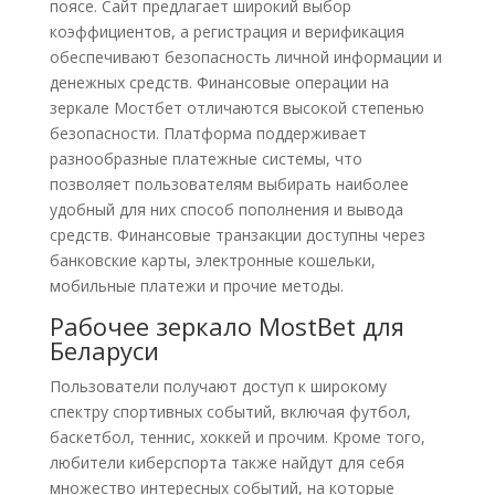
поясе. Сайт предлагает широкий выбор
коэффициентов, а регистрация и верификация
обеспечивают безопасность личной информации и
денежных средств. Финансовые операции на
зеркале Мостбет отличаются высокой степенью
безопасности. Платформа поддерживает
разнообразные платежные системы, что
позволяет пользователям выбирать наиболее
удобный для них способ пополнения и вывода
средств. Финансовые транзакции доступны через
банковские карты, электронные кошельки,
мобильные платежи и прочие методы.
Рабочее зеркало MostBet для
Беларуси
Пользователи получают доступ к широкому
спектру спортивных событий, включая футбол,
баскетбол, теннис, хоккей и прочим. Кроме того,
любители киберспорта также найдут для себя
множество интересных событий, на которые