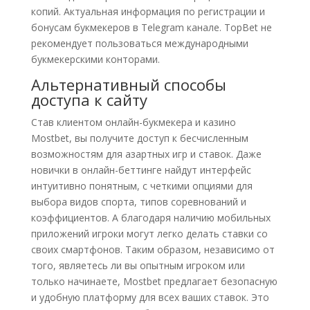
копий. Актуальная информация по регистрации и
бонусам букмекеров в Telegram канале. TopBet не
рекомендует пользоваться международными
букмекерскими конторами.
Альтернативный способы
доступа к сайту
Став клиентом онлайн-букмекера и казино
Mostbet, вы получите доступ к бесчисленным
возможностям для азартных игр и ставок. Даже
новички в онлайн-беттинге найдут интерфейс
интуитивно понятным, с четкими опциями для
выбора видов спорта, типов соревнований и
коэффициентов. А благодаря наличию мобильных
приложений игроки могут легко делать ставки со
своих смартфонов. Таким образом, независимо от
того, являетесь ли вы опытным игроком или
только начинаете, Mostbet предлагает безопасную
и удобную платформу для всех ваших ставок. Это