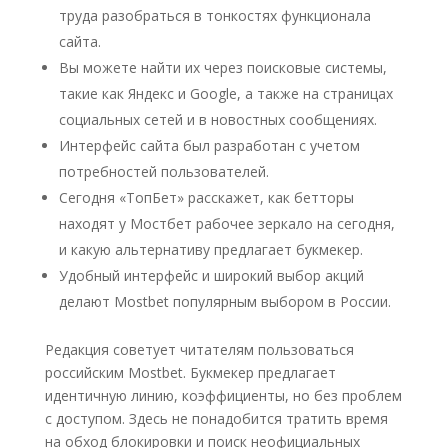
труда разобраться в тонкостях функционала
сайта.
Вы можете найти их через поисковые системы,
такие как Яндекс и Google, а также на страницах
социальных сетей и в новостных сообщениях.
Интерфейс сайта был разработан с учетом
потребностей пользователей.
Сегодня «ТопБет» расскажет, как бетторы
находят у Мостбет рабочее зеркало на сегодня,
и какую альтернативу предлагает букмекер.
Удобный интерфейс и широкий выбор акций
делают Mostbet популярным выбором в России.
Редакция советует читателям пользоваться
российским Mostbet. Букмекер предлагает
идентичную линию, коэффициенты, но без проблем
с доступом. Здесь не понадобится тратить время
на обход блокировки и поиск неофициальных