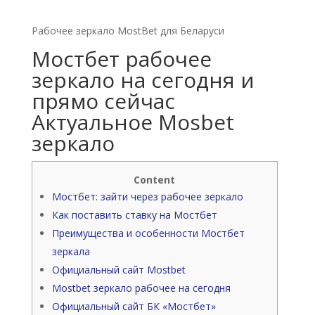
Рабочее зеркало MostBet для Беларуси
Мостбет рабочее
зеркало на сегодня и
прямо сейчас
Актуальное Mosbet
зеркало
Content
Мостбет: зайти через рабочее зеркало
Как поставить ставку на Мостбет
Преимущества и особенности Мостбет
зеркала
Официальный сайт Mostbet
Mostbet зеркало рабочее на сегодня
Официальный сайт БК «Мостбет»