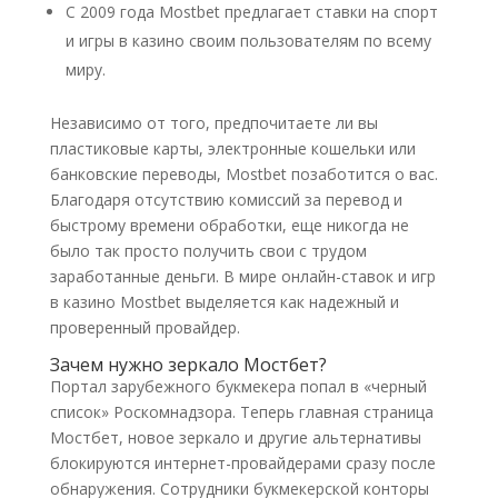
С 2009 года Mostbet предлагает ставки на спорт
и игры в казино своим пользователям по всему
миру.
Независимо от того, предпочитаете ли вы
пластиковые карты, электронные кошельки или
банковские переводы, Mostbet позаботится о вас.
Благодаря отсутствию комиссий за перевод и
быстрому времени обработки, еще никогда не
было так просто получить свои с трудом
заработанные деньги. В мире онлайн-ставок и игр
в казино Mostbet выделяется как надежный и
проверенный провайдер.
Зачем нужно зеркало Мостбет?
Портал зарубежного букмекера попал в «черный
список» Роскомнадзора. Теперь главная страница
Мостбет, новое зеркало и другие альтернативы
блокируются интернет-провайдерами сразу после
обнаружения. Сотрудники букмекерской конторы