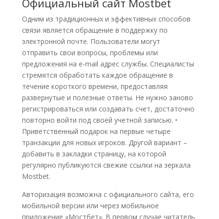
Официальный сайт Mostbet
Одним из традиционных и эффективных способов
связи является обращение в поддержку по
электронной почте. Пользователи могут
отправить свои вопросы, проблемы или
предложения на e-mail адрес службы. Специалисты
стремятся обработать каждое обращение в
течение короткого времени, предоставляя
развернутые и полезные ответы. Не нужно заново
регистрироваться или создавать счет, достаточно
повторно войти под своей учетной записью. •
Приветственный подарок на первые четыре
транзакции для новых игроков. Другой вариант –
добавить в закладки страницу, на которой
регулярно публикуются свежие ссылки на зеркала
Mostbet.
Авторизация возможна с официального сайта, его
мобильной версии или через мобильное
приложение «Мостбет». В первом случае читатель