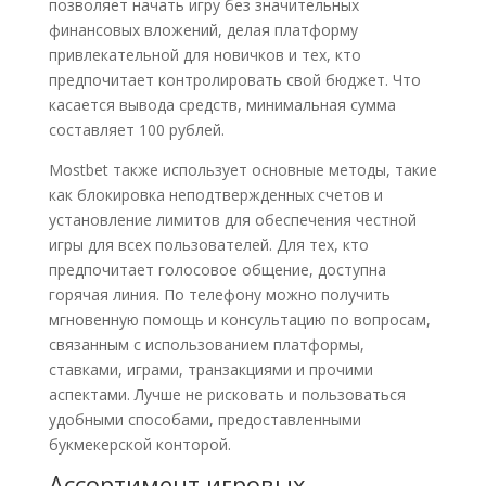
позволяет начать игру без значительных
финансовых вложений, делая платформу
привлекательной для новичков и тех, кто
предпочитает контролировать свой бюджет. Что
касается вывода средств, минимальная сумма
составляет 100 рублей.
Mostbet также использует основные методы, такие
как блокировка неподтвержденных счетов и
установление лимитов для обеспечения честной
игры для всех пользователей. Для тех, кто
предпочитает голосовое общение, доступна
горячая линия. По телефону можно получить
мгновенную помощь и консультацию по вопросам,
связанным с использованием платформы,
ставками, играми, транзакциями и прочими
аспектами. Лучше не рисковать и пользоваться
удобными способами, предоставленными
букмекерской конторой.
Ассортимент игровых