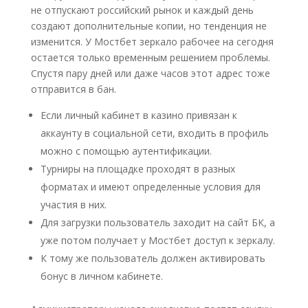
не отпускают российский рынок и каждый день
создают дополнительные копии, но тенденция не
изменится. У Мостбет зеркало рабочее на сегодня
остается только временным решением проблемы.
Спустя пару дней или даже часов этот адрес тоже
отправится в бан.
Если личный кабинет в казино привязан к
аккаунту в социальной сети, входить в профиль
можно с помощью аутентификации.
Турниры на площадке проходят в разных
форматах и имеют определенные условия для
участия в них.
Для загрузки пользователь заходит на сайт БК, а
уже потом получает у Мостбет доступ к зеркалу.
К тому же пользователь должен активировать
бонус в личном кабинете.