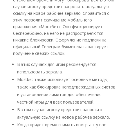
случае игроку предстоит запросить актуальную
ссылку на новое рабочее зеркало. Справиться с
этим позволит скачивание мобильного
приложения «Мостбет». Оно функционирует
бесперебойно, на него не распространяются
никакие блокировки. Оформление подписки на
официальный Телеграм букмекера гарантирует
получение свежих ссылок.
В этих случаях для игры рекомендуется
использовать зеркала.
Mostbet также использует основные методы,
такие как блокировка неподтвержденных счетов
и установление лимитов для обеспечения
честной игры для всех пользователей.
В этом случае игроку предстоит запросить
актуальную ссылку на новое рабочее зеркало.
Когда придет время снимать выигрыш, у вас