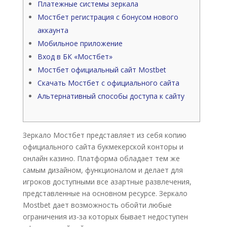
Платежные системы зеркала
Мостбет регистрация с бонусом нового
аккаунта
Мобильное приложение
Вход в БК «Мостбет»
Мостбет официальный сайт Mostbet
Скачать Мостбет с официального сайта
Альтернативный способы доступа к сайту
Зеркало Мостбет представляет из себя копию
официального сайта букмекерской конторы и
онлайн казино. Платформа обладает тем же
самым дизайном, функционалом и делает для
игроков доступными все азартные развлечения,
представленные на основном ресурсе. Зеркало
Mostbet дает возможность обойти любые
ограничения из-за которых бывает недоступен