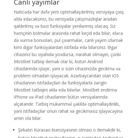
Canlı yayımlar
Nəticədə hər dəfə yeni optimallaşdırılmış versiyaya çıxış
əldə edəcəksiniz, bu versiyada çatışmazlıqlar aradan
qaldırılmış və bəzi funksiyalar yenilənmiş olacaq. Siz
həmçinin bölmələr arasında rahat keçid edə bilər, eləcə
də vurma bonusları, pul çıxarmalar, canlı yayım izləmək
kimi digər funksiyalardan istifadə edə bilərsiniz. Əgər
cihazınız bu siyahıda yoxdursa, narahat olmayın, çünki
Mostbet tətbiqi demək olar ki, bütün Android
cihazlarında işləyir, yəni o sizin cihazınızda gecikmə və
problem olmadan işləyəcək. Azərbaycandan olan iOS
cihazlarının istifadəçiləri də funksiyalarla zəngin
Mostbet tətbiqini əldə edə bilərlər. Mostbet endirmə
iPhone və iPad cihazlarının bütün versiyalarında
əlçatandır. Tətbiq mükəmməl şəkildə optimallaşdırılıb,
yəni istifadəçilər onun rahat və gecikməsiz işləyəcəyinə
əmin ola bilər.
Şirkətin Kürasao lisenziyasının olması o deməkdir ki,
bütün Mostbet məhsullarının, o cümlədən Android və