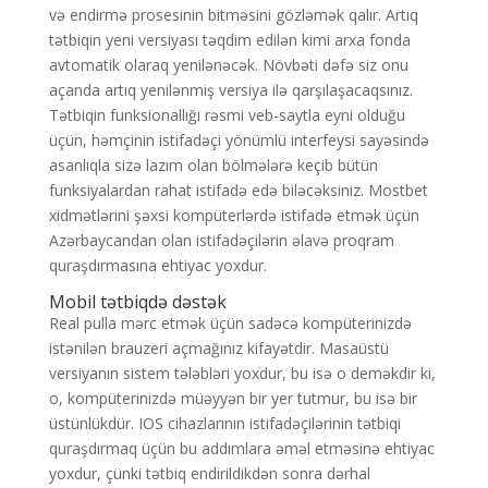
və endirmə prosesinin bitməsini gözləmək qalır. Artıq
tətbiqin yeni versiyası təqdim edilən kimi arxa fonda
avtomatik olaraq yenilənəcək. Növbəti dəfə siz onu
açanda artıq yenilənmiş versiya ilə qarşılaşacaqsınız.
Tətbiqin funksionallığı rəsmi veb-saytla eyni olduğu
üçün, həmçinin istifadəçi yönümlü interfeysi sayəsində
asanlıqla sizə lazım olan bölmələrə keçib bütün
funksiyalardan rahat istifadə edə biləcəksiniz. Mostbet
xidmətlərini şəxsi kompüterlərdə istifadə etmək üçün
Azərbaycandan olan istifadəçilərin əlavə proqram
quraşdırmasına ehtiyac yoxdur.
Mobil tətbiqdə dəstək
Real pulla mərc etmək üçün sadəcə kompüterinizdə
istənilən brauzeri açmağınız kifayətdir. Masaüstü
versiyanın sistem tələbləri yoxdur, bu isə o deməkdir ki,
o, kompüterinizdə müəyyən bir yer tutmur, bu isə bir
üstünlükdür. IOS cihazlarının istifadəçilərinin tətbiqi
quraşdırmaq üçün bu addımlara əməl etməsinə ehtiyac
yoxdur, çünki tətbiq endirildikdən sonra dərhal