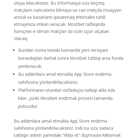
izləyə biləcəksiniz. Bu informasiya sizə keçmiş
matçların nəticələrini bilməyə və cari matçda müəyyən
əmsal və bazarların qazanmaq ehtimalını təhlil
etməyinizə imkan verəcək. Mostbet tətbiqində
həmçinin e-idman matçları da sizin üçün əlçatan
olacaq.
Bundan sonra texniki komanda yeni versiyanı
buraxdıqdan dərhal sonra Mostbet tətbiqi arxa fonda
yenilənəcək.
Bu addımlara əməl etməklə App Store endirmə
səhifəsinə yönləndiriləcəksiniz.
Platformanın istənilən istifadəçisi tətbiqi əldə edə
bilər, çünki Mostbet endirmək prosesi tamamilə
pulsuzdur.
Bu addımlara əməl etməklə App Store endirmə
səhifəsinə yönləndiriləcəksiniz. İndi isə sizə sadəcə
tətbiqin adının yanındakı “Əldə et” düyməsini klikləmək