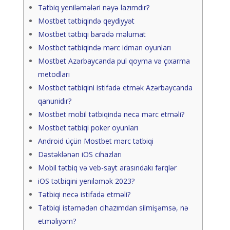
Tətbiq yeniləmələri nəyə lazımdır?
Mostbet tətbiqində qeydiyyət
Mostbet tətbiqi barədə məlumat
Mostbet tətbiqində mərc idman oyunları
Mostbet Azərbaycanda pul qoyma və çıxarma
metodları
Mostbet tətbiqini istifadə etmək Azərbaycanda
qanunidir?
Mostbet mobil tətbiqində necə mərc etməli?
Mostbet tətbiqi poker oyunları
Android üçün Mostbet mərc tətbiqi
Dəstəklənən iOS cihazları
Mobil tətbiq və veb-sayt arasındakı fərqlər
iOS tətbiqini yeniləmək 2023?
Tətbiqi necə istifadə etməli?
Tətbiqi istəmədən cihazımdan silmişəmsə, nə
etməliyəm?