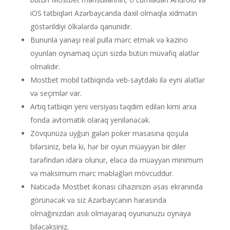
iOS tətbiqləri Azərbaycanda daxil olmaqla xidmətin
göstərildiyi ölkələrdə qanunidir.
Bununla yanaşı real pulla mərc etmək və kazino
oyunları oynamaq üçün sizdə bütün müvafiq alətlər
olmalıdır.
Mostbet mobil tətbiqində veb-saytdakı ilə eyni alətlər
və seçimlər var.
Artıq tətbiqin yeni versiyası təqdim edilən kimi arxa
fonda avtomatik olaraq yenilənəcək.
Zövqünüzə uyğun gələn poker masasına qoşula
bilərsiniz, belə ki, hər bir oyun müəyyən bir diler
tərəfindən idarə olunur, eləcə də müəyyən minimum
və maksimum mərc məbləğləri mövcuddur.
Nəticədə Mostbet ikonası cihazınızın əsas ekranında
görünəcək və siz Azərbaycanın harasında
olmağınızdan asılı olmayaraq oyununuzu oynaya
biləcəksiniz.