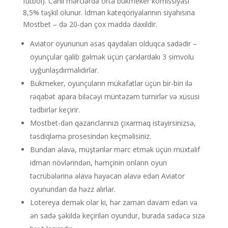
futbol). Canlı mərclərdə orta bukmeker komissiyası
8,5% təşkil olunur. İdman kateqoriyalarının siyahısına
Mostbet – də 20-dən çox maddə daxildir.
Aviator oyununun əsas qaydaları olduqca sadədir –
oyunçular qalib gəlmək üçün çarxlardakı 3 simvolu
uyğunlaşdırmalıdırlar.
Bukmeker, oyunçuların mükafatlar üçün bir-biri ilə
rəqabət apara biləcəyi müntəzəm turnirlər və xüsusi
tədbirlər keçirir.
Mostbet-dən qazanclarınızı çıxarmaq istəyirsinizsə,
təsdiqləmə prosesindən keçməlisiniz.
Bundan əlavə, müştərilər mərc etmək üçün müxtəlif
idman növlərindən, həmçinin onların oyun
təcrübələrinə əlavə həyəcan əlavə edən Aviator
oyunundan da həzz alırlar.
Lotereya demək olar ki, hər zaman davam edən və
ən sadə şəkildə keçirilən oyundur, burada sadəcə sizə