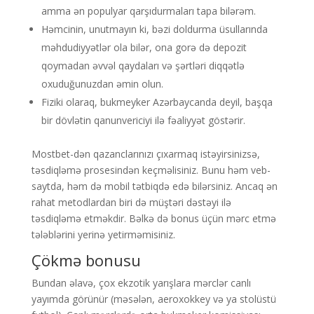
amma ən populyar qarşıdurmaları tapa bilərəm.
Həmcinin, unutmayın ki, bəzi doldurma üsullarında
məhdudiyyətlər ola bilər, ona gorə də depozit
qoymadan əvvəl qaydaları və şərtləri diqqətlə
oxuduğunuzdan əmin olun.
Fiziki olaraq, bukmeyker Azərbaycanda deyil, başqa
bir dövlətin qanunvericiyi ilə fəaliyyət göstərir.
Mostbet-dən qazanclarınızı çıxarmaq istəyirsinizsə,
təsdiqləmə prosesindən keçməlisiniz. Bunu həm veb-
saytda, həm də mobil tətbiqdə edə bilərsiniz. Ancaq ən
rahat metodlardan biri də müştəri dəstəyi ilə
təsdiqləmə etməkdir. Bəlkə də bonus üçün mərc etmə
tələblərini yerinə yetirməmisiniz.
Çökmə bonusu
Bundan əlavə, çox ekzotik yarışlara mərclər canlı
yayımda görünür (məsələn, aeroxokkey və ya stolüstü