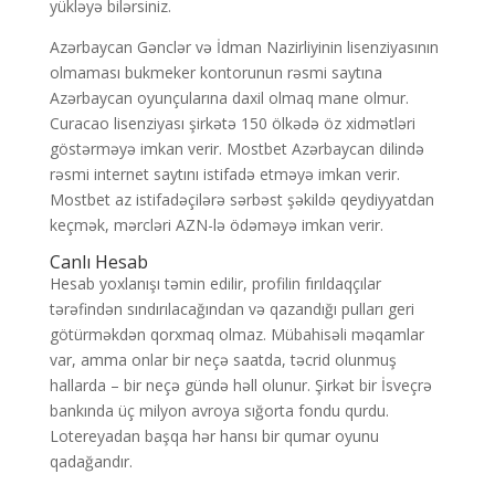
yükləyə bilərsiniz.
Azərbaycan Gənclər və İdman Nazirliyinin lisenziyasının
olmaması bukmeker kontorunun rəsmi saytına
Azərbaycan oyunçularına daxil olmaq mane olmur.
Curacao lisenziyası şirkətə 150 ölkədə öz xidmətləri
göstərməyə imkan verir. Mostbet Azərbaycan dilində
rəsmi internet saytını istifadə etməyə imkan verir.
Mostbet az istifadəçilərə sərbəst şəkildə qeydiyyatdan
keçmək, mərcləri AZN-lə ödəməyə imkan verir.
Canlı Hesab
Hesab yoxlanışı təmin edilir, profilin fırıldaqçılar
tərəfindən sındırılacağından və qazandığı pulları geri
götürməkdən qorxmaq olmaz. Mübahisəli məqamlar
var, amma onlar bir neçə saatda, təcrid olunmuş
hallarda – bir neçə gündə həll olunur. Şirkət bir İsveçrə
bankında üç milyon avroya sığorta fondu qurdu.
Lotereyadan başqa hər hansı bir qumar oyunu
qadağandır.