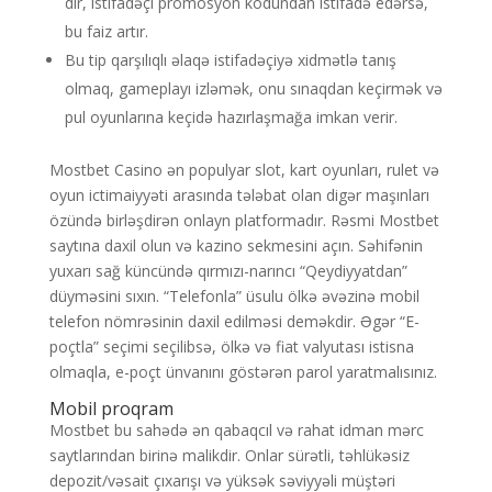
dir, istifadəçi promosyon kodundan istifadə edərsə,
bu faiz artır.
Bu tip qarşılıqlı əlaqə istifadəçiyə xidmətlə tanış
olmaq, gameplayı izləmək, onu sınaqdan keçirmək və
pul oyunlarına keçidə hazırlaşmağa imkan verir.
Mostbet Casino ən populyar slot, kart oyunları, rulet və
oyun ictimaiyyəti arasında tələbat olan digər maşınları
özündə birləşdirən onlayn platformadır. Rəsmi Mostbet
saytına daxil olun və kazino sekmesini açın. Səhifənin
yuxarı sağ küncündə qırmızı-narıncı “Qeydiyyatdan”
düyməsini sıxın. “Telefonla” üsulu ölkə əvəzinə mobil
telefon nömrəsinin daxil edilməsi deməkdir. Əgər “E-
poçtla” seçimi seçilibsə, ölkə və fiat valyutası istisna
olmaqla, e-poçt ünvanını göstərən parol yaratmalısınız.
Mobil proqram
Mostbet bu sahədə ən qabaqcıl və rahat idman mərc
saytlarından birinə malikdir. Onlar sürətli, təhlükəsiz
depozit/vəsait çıxarışı və yüksək səviyyəli müştəri