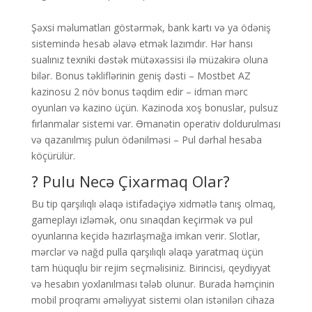
Şəxsi məlumatları göstərmək, bank kartı və ya ödəniş
sistemində hesab əlavə etmək lazımdır. Hər hansı
sualınız texniki dəstək mütəxəssisi ilə müzakirə oluna
bilər. Bonus təkliflərinin geniş dəsti – Mostbet AZ
kazinosu 2 növ bonus təqdim edir – idman mərc
oyunları və kazino üçün. Kazinoda xoş bonuslar, pulsuz
fırlanmalar sistemi var. Əmanətin operativ doldurulması
və qazanılmış pulun ödənilməsi – Pul dərhal hesaba
köçürülür.
? Pulu Necə Çixarmaq Olar?
Bu tip qarşılıqlı əlaqə istifadəçiyə xidmətlə tanış olmaq,
gameplayı izləmək, onu sınaqdan keçirmək və pul
oyunlarına keçidə hazırlaşmağa imkan verir. Slotlar,
mərclər və nağd pulla qarşılıqlı əlaqə yaratmaq üçün
tam hüquqlu bir rejim seçməlisiniz. Birincisi, qeydiyyat
və hesabın yoxlanılması tələb olunur. Burada həmçinin
mobil proqramı əməliyyat sistemi olan istənilən cihaza