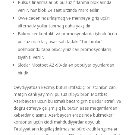
Pulsuz fırlanmalar 50 pulsuz fırlanma bloklarında
verilir, hər blok 24 saat ərzində mərc edilir.
Əvvəlcədən hazırlaşmaq və mənbəyə giriş üçün
alternativ yollar tapmaq daha yaxşıdır.
Bukmeker kontaktı və promosyonlarda iştirak üçün
pulsuz mərclər, əsas səhifədəki “Tanıtımlar”
bölməsində tapa biləcəyiniz cari promosyonların
siyahısı verilir.
Slotlar Mostbet AZ-90-da ən populyar oyunlardan
biridir.
Qeydiyyatdan keçmiş bütün istifadəçilər istənilən canlı
matçın canlı yayımını pulsuz izləyə bilər. Mostbet
Azərbaycan üçün bu icmalı bacardığımız qədər ətraflı və
doğru etməyə çalışmışıq ki, bütün əsas məqamlardan
xəbərdar olasınız. Azərbaycan ərazisində bukmeker
kontorları üçün ciddi məhdudiyyətlər qoyulub.
Fəaliyyətlərin leqallaşdırılmasına bürokratik ləngimələr,