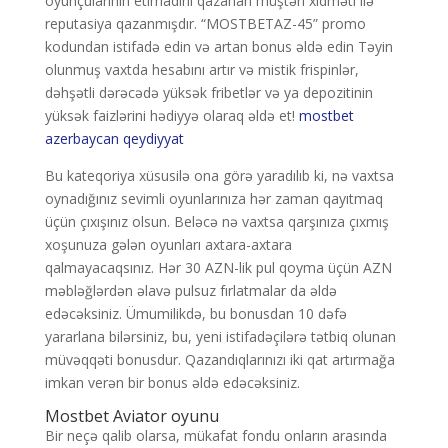
oyunçularının etimadını qazanan müştəri xidməti ilə
reputasiya qazanmışdır. “MOSTBETAZ-45” promo
kodundan istifadə edin və artan bonus əldə edin Təyin
olunmuş vaxtda hesabını artır və mistik frispinlər,
dəhşətli dərəcədə yüksək fribetlər və ya depozitinin
yüksək faizlərini hədiyyə olaraq əldə et!
mostbet
azerbaycan qeydiyyat
Bu kateqoriya xüsusilə ona görə yaradılıb ki, nə vaxtsa
oynadığınız sevimli oyunlarınıza hər zaman qayıtmaq
üçün çıxışınız olsun. Beləcə nə vaxtsa qarşınıza çıxmış
xoşunuza gələn oyunları axtara-axtara
qalmayacaqsınız. Hər 30 AZN-lik pul qoyma üçün AZN
məbləğlərdən əlavə pulsuz fırlatmalar da əldə
edəcəksiniz. Ümumilikdə, bu bonusdan 10 dəfə
yararlana bilərsiniz, bu, yeni istifadəçilərə tətbiq olunan
müvəqqəti bonusdur. Qazandıqlarınızı iki qat artırmağa
imkan verən bir bonus əldə edəcəksiniz.
Mostbet Aviator oyunu
Bir neçə qalib olarsa, mükafat fondu onların arasında