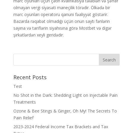
mərc oyunları üçün çətin kvalifikasiya tələbləri və şəffaf
olmayan vergi siyasəti maneçilik törədir. Ölkədə bir
mərc oyunları operatoru qanuni fəaliyyət göstərir.
Bazarda rəqabət olmadığı üçün onun saytı fənlərin
sayına və tariflərin siyahısına görə Mostbet və digər
şirkətlərdən xeyli geridədir.
Recent Posts
Test
No Shot in the Dark: Shedding Light on Injectable Pain
Treatments
Ozone & Bee Stings & Ginger, Oh My! The Secrets To
Pain Relief
2023-2024 Federal Income Tax Brackets and Tax