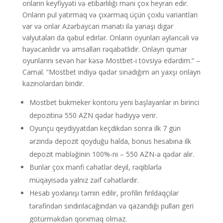
onların keyfiyyəti və etibarlılığı məni çox heyran edir.
Onların pul yatırmaq və çıxarmaq üçün çoxlu variantları
var və onlar Azərbaycan manatı ilə yanaşı digər
valyutaları da qəbul edirlər. Onların oyunları əyləncəli və
həyəcanlıdır və əmsalları rəqabətlidir. Onlayn qumar
oyunlarını sevən hər kəsə Mostbet-i tövsiyə edərdim.” –
Camal. “Mostbet indiyə qədər sınadığım ən yaxşı onlayn
kazinolardan biridir.
Mostbet bukmeker kontoru yeni başlayanlar ın birinci
depozitinə 550 AZN qədər hədiyyə verir.
Oyunçu qeydiyyatdan keçdikdən sonra ilk 7 gün
ərzində depozit qoyduğu halda, bonus hesabına ilk
depozit məbləğinin 100%-ni – 550 AZN-ə qədər alır.
Bunlar çox mənfi cəhətlər deyil, rəqiblərlə
müqayisədə yalnız zəif cəhətlərdir.
Hesab yoxlanışı təmin edilir, profilin fırıldaqçılar
tərəfindən sındırılacağından və qazandığı pulları geri
götürməkdən qorxmaq olmaz.