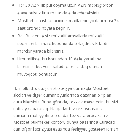
Hər 30 AZN-lik pul qoyma üçün AZN məbləğlərdən
əlavə pulsuz fırlatmalar da əldə edəcəksiniz.
Mostbet -də istifadəçinin sənədlərinin yoxlanılması 24
saat ərzində həyata keçirilir.
Bet Builder ilə siz müxtəlif əmsallarla müxtəlif
seçimləri bir mərc kuponunda birləşdirərək fərdi
mərclər yarada bilərsiniz.
Ümumilikdə, bu bonusdan 10 dəfə yararlana
bilərsiniz, bu, yeni istifadəçilərə tətbiq olunan
müvəqqəti bonusdur.
Bəli, əlbəttə, düzgün strategiya qurmaqla Mostbet
slotları və digər qumar oyunlarında qazanan bir plan
qura bilərsiniz. Buna görə də, tez-tez məşq edin, bu sizi
nəticəyə aparacaq. Nə qədər tez-tez oynasanız,
qumarın mahiyyətinə o qədər tez vara biləcəksiniz.
Mostbet bukmeker kontoru dünya bazarında Curacao-
dan ofşor lisenziyası əsasında fəaliyyət göstərən idman