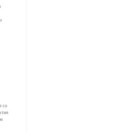
в
и
я со
ытия
им