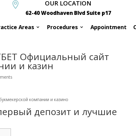
OUR LOCATION

62-40 Woodhaven Blvd Suite p17
ractice Areas
Procedures
Appointment
ТБЕТ Официальный сайт
нии и казин
mments
букмекерской компании и казино
 первый депозит и лучшие