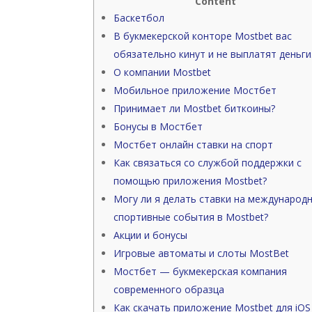
Content
Баскетбол
В букмекерской конторе Mostbet вас
обязательно кинут и не выплатят деньги
О компании Mostbet
Мобильное приложение Мостбет
Принимает ли Mostbet биткоины?
Бонусы в Мостбет
Мостбет онлайн ставки на спорт
Как связаться со службой поддержки с
помощью приложения Mostbet?
Могу ли я делать ставки на международ
спортивные события в Mostbet?
Акции и бонусы
Игровые автоматы и слоты MostBet
Мостбет — букмекерская компания
современного образца
Как скачать приложение Mostbet для iOS