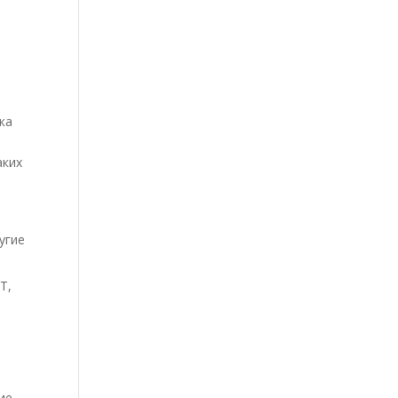
ка
аких
ругие
T,
гие