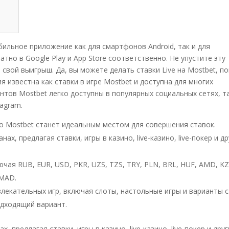
ильное приложение как для смартфонов Android, так и для
тно в Google Play и App Store соответственно. Не упустите эту
вой выигрыш. Да, вы можете делать ставки Live на Mostbet, по
я известна как ставки в игре Mostbet и доступна для многих
нтов Mostbet легко доступны в популярных социальных сетях, т
tagram.
то Mostbet станет идеальным местом для совершения ставок.
ах, предлагая ставки, игры в казино, live-казино, live-покер и д
ая RUB, EUR, USD, PKR, UZS, TZS, TRY, PLN, BRL, HUF, AMD, KZ
 MAD.
екательных игр, включая слоты, настольные игры и варианты с
одходящий вариант.
, предлагая ставки, игры в казино, live-казино, live-покер и дру