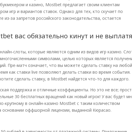
букмекером и казино, Mostbet предлагает своим клиентам
м игр и вариантов ставок. Однако для тех, кто скучает по
е из-за запретов российского законодательства, остается
tbet вас обязательно кинут и не выплат
нлайн-слоты, которые являются одним из видов игр казино. Сл
многочисленными символами, целью которых является получен
й. Пре-матч означает, что вы можете сделать ставку на любой
емя как ставки live позволяют делать ставки во время события.
хотите сделать ставку, в Mostbet найдется что-то для каждого.
ская поддержка и отличные коэффициенты. Но это не все; прост
льные 30 бесплатных вращений как новый игрок! У вас будет м
о-крупному в онлайн-казино Mostbet с таким количеством
а основании оффшорной лицензии, выданной Кюрасао.
150 рублей в зависимости от платежной системы. Приложение