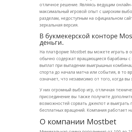
отличное решение. Являясь ведущим онлайн-
максимальный игровой опыт с широким выборо
разделам, недоступным на официальном сайт
зеркальная версия.
В букмекерской конторе Mos
деньги.
На платформе Mostbet вы можете играть в о
обычно содержат вращающиеся барабаны с 
выплат при выпадении выигрышных комбинаци
спорта до начала матча или события, в то вр
означает, что независимо от того, когда вы 
У них огромный выбор игр, отличная техниче
присоединение вы также получите дополните
возможностей сорвать джекпот и выиграть п
бесплатных вращений. Компания работает н
О компании Mostbet
Минимальная сумма пополнения от 100 до 2