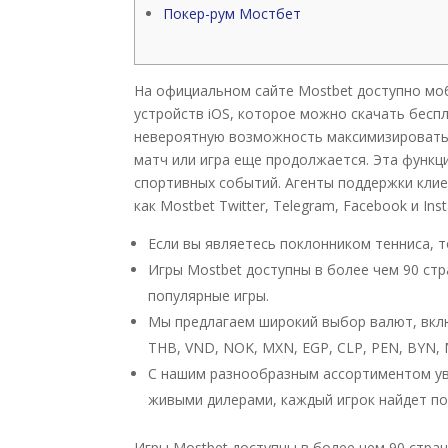
Покер-рум Мостбет
На официальном сайте Mostbet доступно моб
устройств iOS, которое можно скачать беспла
невероятную возможность максимизировать с
матч или игра еще продолжается. Эта функци
спортивных событий. Агенты поддержки клие
как Mostbet Twitter, Telegram, Facebook и Ins
Если вы являетесь поклонником тенниса, 
Игры Mostbet доступны в более чем 90 стран
популярные игры.
Мы предлагаем широкий выбор валют, включ
THB, VND, NOK, MXN, EGP, CLP, PEN, BYN,
С нашим разнообразным ассортиментом увл
живыми дилерами, каждый игрок найдет п
Игры Mostbet доступны в более чем 90 странах