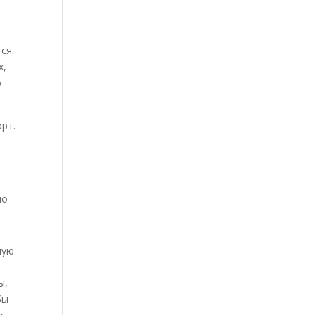
ся.
х,
ю
орт.
по-
ную
ы,
бы