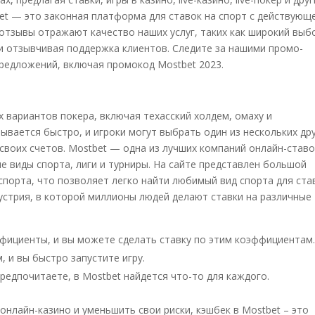
bet — это законная платформа для ставок на спорт с действующ
отзывы отражают качество наших услуг, таких как широкий выб
и отзывчивая поддержка клиентов. Следите за нашими промо-
предложений, включая промокод Mostbet 2023.
 вариантов покера, включая техасский холдем, омаху и
ывается быстро, и игроки могут выбрать один из нескольких др
своих счетов. Mostbet — одна из лучших компаний онлайн-ставо
е виды спорта, лиги и турниры. На сайте представлен большой
спорта, что позволяет легко найти любимый вид спорта для ста
устрия, в которой миллионы людей делают ставки на различные
фициенты, и вы можете сделать ставку по этим коэффициентам
 и вы быстро запустите игру.
предпочитаете, в Mostbet найдется что-то для каждого.
онлайн-казино и уменьшить свои риски, кэшбек в Mostbet – это