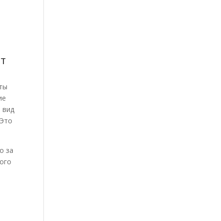
ят
оты
ие
 вид
 Это
о за
ного