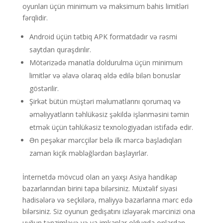
oyunları üçün minimum və maksimum bahis limitləri
fərqlidir.
Android üçün tətbiq APK formatdadır və rəsmi
saytdan quraşdırılır.
Mötərizədə manatla doldurulma üçün minimum
limitlər və əlavə olaraq əldə edilə bilən bonuslar
göstərilir.
Şirkət bütün müştəri məlumatlarını qorumaq və
əməliyyatların təhlükəsiz şəkildə işlənməsini təmin
etmək üçün təhlükəsiz texnologiyadan istifadə edir.
Ən peşəkar mərcçilər belə ilk mərcə başladıqları
zaman kiçik məbləğlərdən başlayırlar.
İnternetdə mövcud olan ən yaxşı Asiya handikap
bazarlarından birini tapa bilərsiniz. Müxtəlif siyasi
hadisələrə və seçkilərə, maliyyə bazarlarına mərc edə
bilərsiniz. Siz oyunun gedişatını izləyərək mərcinizi ona
uyğun tənzimləyə və ya imkanlar olduqda onlardan