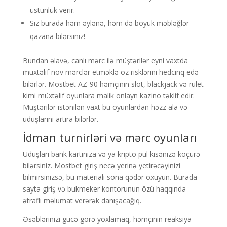
üstünlük verir.
Siz burada həm əylənə, həm də böyük məbləğlər
qazana bilərsiniz!
Bundan əlavə, canlı mərc ilə müştərilər eyni vaxtda
müxtəlif növ mərclər etməklə öz risklərini hedcinq edə
bilərlər. Mostbet AZ-90 həmçinin slot, blackjack və rulet
kimi müxtəlif oyunlara malik onlayn kazino təklif edir.
Müştərilər istənilən vaxt bu oyunlardan həzz ala və
uduşlarını artıra bilərlər.
İdman turnirləri və mərc oyunları
Uduşları bank kartınıza və ya kripto pul kisənizə köçürə
bilərsiniz. Mostbet giriş necə yerinə yetirəcəyinizi
bilmirsinizsə, bu materialı sona qədər oxuyun. Burada
sayta giriş və bukmeker kontorunun özü haqqında
ətraflı məlumat verərək danışacağıq.
Əsəblərinizi gücə görə yoxlamaq, həmçinin reaksiya