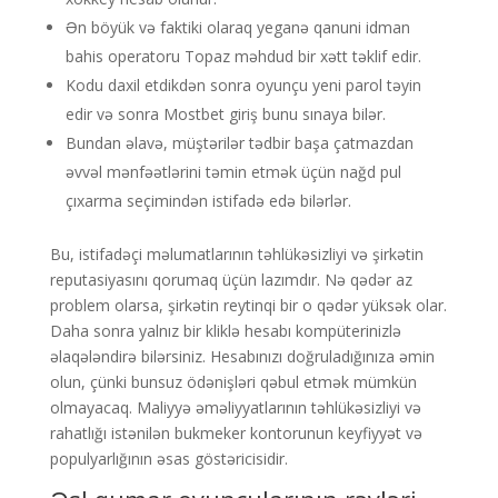
Ən böyük və faktiki olaraq yeganə qanuni idman
bahis operatoru Topaz məhdud bir xətt təklif edir.
Kodu daxil etdikdən sonra oyunçu yeni parol təyin
edir və sonra Mostbet giriş bunu sınaya bilər.
Bundan əlavə, müştərilər tədbir başa çatmazdan
əvvəl mənfəətlərini təmin etmək üçün nağd pul
çıxarma seçimindən istifadə edə bilərlər.
Bu, istifadəçi məlumatlarının təhlükəsizliyi və şirkətin
reputasiyasını qorumaq üçün lazımdır. Nə qədər az
problem olarsa, şirkətin reytinqi bir o qədər yüksək olar.
Daha sonra yalnız bir kliklə hesabı kompüterinizlə
əlaqələndirə bilərsiniz. Hesabınızı doğruladığınıza əmin
olun, çünki bunsuz ödənişləri qəbul etmək mümkün
olmayacaq. Maliyyə əməliyyatlarının təhlükəsizliyi və
rahatlığı istənilən bukmeker kontorunun keyfiyyət və
populyarlığının əsas göstəricisidir.