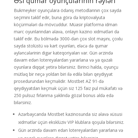
Əsl qumar oyunçularının rəyləri
Bukmeyker oyunçulara ödəniş metodlarının çox sayda
seçimini təklif edir, buna görə də kriptovalyuta
köçürmələri də mövcuddur. Müasir platforma idman
mərc oyunlarından əlavə, onlayn kazino xidmətləri də
təklif edir. Bu bölmədə 3000-dən çox slot maşını, çoxlu
sayda stolüstü və kart oyunları, eləcə də qumar
əyləncələrinin digər kateqoriyaları var. Gün ərzində
davam edən lotereyalardan yararlana və ya qəzalı
oyunlara diqqət yetirə bilərsiniz. Birinci halda, oyunçu
mütləq bir neçə yoldan biri ilə edilə bilən qeydiyyat
prosedurundan keçməlidir. Mostbet AZ 91-də
qeydiyyatdan keçmək üçün siz 125 faiz pul mükafatı və
250 pulsuz fırlanma şəklində gözəl bonus əldə edə
bilərsiniz.
Azərbaycanda Mostbet kazinosunda siz əlavə xüsusi
xidmətlər üçün eksklüziv VIP klublara qoşula bilərsiniz.
Gün ərzində davam edən lotereyalardan yararlana və