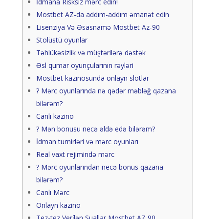
İdmana Risksiz mərc edin!
Mostbet AZ-da addım-addım əmanət edin
Lisenziya Və Əsasnamə Mostbet Az-90
Stolüstü oyunlar
Təhlükəsizlik və müştərilərə dəstək
Əsl qumar oyunçularının rəyləri
Mostbet kazinosunda onlayn slotlar
? Mərc oyunlarında nə qədər məbləğ qazana
bilərəm?
Canlı kazino
? Mən bonusu necə əldə edə bilərəm?
İdman turnirləri və mərc oyunları
Real vaxt rejimində mərc
? Mərc oyunlarından necə bonus qazana
bilərəm?
Canlı Mərc
Onlayn kazino
Tez-tez Veri̇lən Suallar Mostbet AZ 90