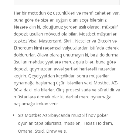
Hər bir metodun öz üstünlükləri və mənfi cəhətləri var,
buna görə də sizə ən uyğun olanı seçə bilərsiniz.
Nəzərə alın ki, olduğunuz yerdən asılı olaraq, müxtəlif
depozit üsulları mövcud ola bilər. Mostbet müştəriləri
tez-tez Visa, Mastercard, Skrill, Neteller və Bitcoin və
Ethereum kimi rəqəmsal valyutalardan istifadə edərək
doldururlar. Əlavə olaraq unutmayın ki, bəzi doldurma
üsulları məhdudiyyətlərə məruz qala bilər, buna görə
depozit qoymazdan əvvəl şərtləri hərtərəfli nəzərdən
keçirin. Qeydiyyatdan keçdikdən sonra müştərilər
oynamağa başlamaq üçün istənilən vaxt Mostbet AZ-
90-a daxil ola bilərlər. Giriş prosesi sadə və sürətlidir və
müştərilərə demək olar ki, dərhal mərc oynamağa
başlamağa imkan verir.
Siz Mostbet Azərbaycanda müxtəlif növ poker
oyunları tapa bilərsiniz, məsələn, Texas Hold’em,
Omaha, Stud, Draw və s.