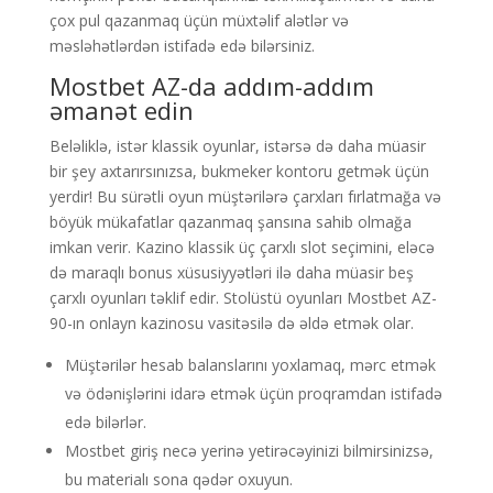
çox pul qazanmaq üçün müxtəlif alətlər və
məsləhətlərdən istifadə edə bilərsiniz.
Mostbet AZ-da addım-addım
əmanət edin
Beləliklə, istər klassik oyunlar, istərsə də daha müasir
bir şey axtarırsınızsa, bukmeker kontoru getmək üçün
yerdir! Bu sürətli oyun müştərilərə çarxları fırlatmağa və
böyük mükafatlar qazanmaq şansına sahib olmağa
imkan verir. Kazino klassik üç çarxlı slot seçimini, eləcə
də maraqlı bonus xüsusiyyətləri ilə daha müasir beş
çarxlı oyunları təklif edir. Stolüstü oyunları Mostbet AZ-
90-ın onlayn kazinosu vasitəsilə də əldə etmək olar.
Müştərilər hesab balanslarını yoxlamaq, mərc etmək
və ödənişlərini idarə etmək üçün proqramdan istifadə
edə bilərlər.
Mostbet giriş necə yerinə yetirəcəyinizi bilmirsinizsə,
bu materialı sona qədər oxuyun.