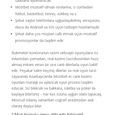
saatlarla əyləndirəcək.
Mostbet müxtəlif idman növlərinə, o cümlədən
futbol, ​​basketbol, ​​tennis, xokkey və s.
Şirkət saytın telefonlara uyğunlaşdırılmış versiyasını,
eləcə də Android və iOS üçün tətbiqini hazırlamışdır.
Şirkət daha çox müştəri cəlb etmək üçün müxtəlif
promosyonlar da təqdim edir.
Bukmeker kontorunun rəsmi vebsaytı oyunçulara öz
evlərindən çıxmadan, real kazino təcrübəsindən həzz
almaq imkanı verən bir sıra canlı dilerlərlə oyun təklif
edir. Peşəkar təlim keçmiş dilerlər və real oyun tərzi
sayəsində Azərbaycanda Mostbet-in canlı kazino
oyunları maraqlı və əyləncəli oyun prosesi təqdim
edəcək. Siz blekcek və bakkara, ruletka və poker ilə
başlaya bilərsiniz – hər kəs özünə uyğun olanı tapacaq.
Mövcud ödəniş variantları coğrafi ərazinizdən asılı
olaraq dəyişə bilər.
? Mən bonusu necə əldə edə bilərəm?