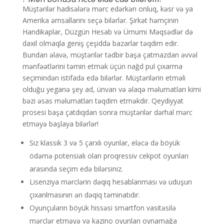
Müştərilər hadisələrə mərc edərkən onluq, kəsr və ya
Amerika əmsallarını seçə bilərlər. Şirkət həmçinin
Handikaplar, Düzgün Hesab və Ümumi Məqsədlər də
daxil olmaqla geniş çeşiddə bazarlar təqdim edir.
Bundan əlavə, müştərilər tədbir başa çatmazdan əvvəl
mənfəətlərini təmin etmək üçün nağd pul çıxarma
seçimindən istifadə edə bilərlər. Müştərilərin etməli
olduğu yeganə şey ad, ünvan və əlaqə məlumatları kimi
bəzi əsas məlumatları təqdim etməkdir. Qeydiyyat
prosesi başa çatdıqdan sonra müştərilər dərhal mərc
etməyə başlaya bilərlər!
Siz klassik 3 və 5 çarxlı oyunlar, eləcə də böyük
ödəmə potensialı olan proqressiv cekpot oyunları
arasında seçim edə bilərsiniz.
Lisenziya mərclərin dəqiq hesablanması və uduşun
çıxarılmasının ən dəqiq təminatıdır.
Oyunçuların böyük hissəsi smartfon vasitəsilə
mərclər etməyə və kazino oyunları oynamağa