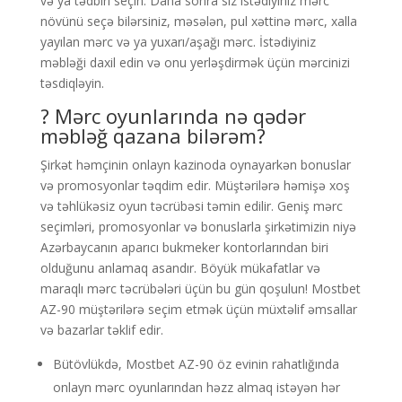
və ya tədbiri seçin. Daha sonra siz istədiyiniz mərc
növünü seçə bilərsiniz, məsələn, pul xəttinə mərc, xalla
yayılan mərc və ya yuxarı/aşağı mərc. İstədiyiniz
məbləği daxil edin və onu yerləşdirmək üçün mərcinizi
təsdiqləyin.
? Mərc oyunlarında nə qədər
məbləğ qazana bilərəm?
Şirkət həmçinin onlayn kazinoda oynayarkən bonuslar
və promosyonlar təqdim edir. Müştərilərə həmişə xoş
və təhlükəsiz oyun təcrübəsi təmin edilir. Geniş mərc
seçimləri, promosyonlar və bonuslarla şirkətimizin niyə
Azərbaycanın aparıcı bukmeker kontorlarından biri
olduğunu anlamaq asandır. Böyük mükafatlar və
maraqlı mərc təcrübələri üçün bu gün qoşulun! Mostbet
AZ-90 müştərilərə seçim etmək üçün müxtəlif əmsallar
və bazarlar təklif edir.
Bütövlükdə, Mostbet AZ-90 öz evinin rahatlığında
onlayn mərc oyunlarından həzz almaq istəyən hər