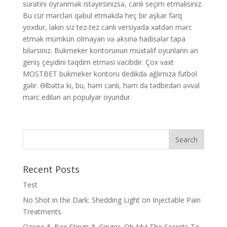
sürətini öyrənmək istəyirsinizsə, canlı seçim etməlisiniz.
Bu cür mərcləri qəbul etməkdə heç bir aşkar fərq
yoxdur, lakin siz tez-tez canlı versiyada xətdən mərc
etmək mümkün olmayan və əksinə hadisələr tapa
bilərsiniz. Bukmeker kontorunun müxtəlif oyunların ən
geniş çeşidini təqdim etməsi vacibdir. Çox vaxt
MOSTBET bukmeker kontoru dedikdə ağlımıza futbol
gəlir. Əlbəttə ki, bu, həm canlı, həm də tədbirdən əvvəl
mərc edilən ən populyar oyundur.
Recent Posts
Test
No Shot in the Dark: Shedding Light on Injectable Pain
Treatments
Ozone & Bee Stings & Ginger, Oh My! The Secrets To