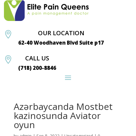
OUR LOCATION

62-40 Woodhaven Blvd Suite p17
CALL US

(718) 200-8846
Azərbaycanda Mostbet
kazinosunda Aviator
oyun
by
admin
|
Sep 8, 2022
|
Uncategorized
|
0