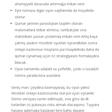
əhəmiyyətli dərəcədə artırmağa imkan verir.
Eyni nümunə digər oyun saytlarında da müşahidə
olunur.
Qumar janrının pərəstişkarı təqdim olunan
məlumatlara etibar etmirsə, tərtibatçılar ona
statistikanı şəxsən yoxlamaq imkanı verir.Artıq başa
çatmış aviator mostbet oyunları öyrəndikdən sonra
onlayn kazinonun müştərisi pul müqabilində daha da
qumar oynamaq üçün öz strategiyasını formalaşdıra
biləcək.
Oyun tamamilə ədalətli və şəffafdır, çünki o təsadüfi
nömrə yaradıcısına əsaslanır.
Geniş mərc çeşidinə baxmayaraq, bu oyun yalnız
Mostbet onlayn kazinosunda real pul üçün oynanılır.
Demo versiyası təmin edilməyib, ona görə də ilk
turlardan öz pulunuzu riskə atmalı olacaqsınız. Təyyarə
havaya qalxmağa başlayan kimi bahis dayanır.