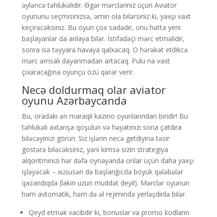
əyləncə təhlükəlidir. Əgər mərcləriniz üçün Aviator
oyununu seçmisinizsə, əmin ola bilərsiniz ki, yaxşı vaxt
keçirəcəksiniz. Bu oyun çox sadədir, onu hətta yeni
başlayanlar da anlaya bilər. İstifadəçi mərc etməlidir,
sonra isə təyyara havaya qalxacaq. O hərəkət etdikcə
mərc əmsalı dayanmadan artacaq. Pulu nə vaxt
çıxaracağına oyunçu özü qərar verir.
Necə doldurmaq olar aviator
oyunu Azərbaycanda
Bu, oradakı ən maraqlı kazino oyunlarından biridir! Bu
təhlükəli axtarışa qoşulun və həyatınızı sona çatdıra
biləcəyinizi görün. Siz işlərin necə getdiyinə təsir
göstərə biləcəksiniz, yəni kimsə sizin strategiya
alqoritminizi hər dəfə oynayanda onlar üçün daha yaxşı
işləyəcək – xüsusən də başlanğıcda böyük qələbələr
qazandıqda (lakin uzun müddət deyil). Mərclər oyunun
həm avtomatik, həm də əl rejimində yerləşdirilə bilər.
Qeyd etmək vacibdir ki, bonuslar və promo kodların