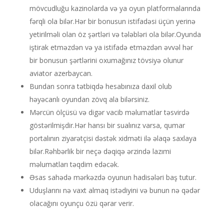
mövcudluğu kazinolarda və ya oyun platformalarında
fərqli ola bilər.Hər bir bonusun istifadəsi üçün yerinə
yetirilməli olan öz şərtləri və tələbləri ola bilər.Oyunda
iştirak etməzdən və ya istifadə etməzdən əvvəl hər
bir bonusun şərtlərini oxumağınız tövsiyə olunur
aviator azerbaycan.
Bundan sonra tətbiqdə hesabınıza daxil olub
həyəcanlı oyundan zövq ala bilərsiniz.
Mərcün ölçüsü və digər vacib məlumatlar təsvirdə
göstərilmişdir.Hər hansı bir sualınız varsa, qumar
portalının ziyarətçisi dəstək xidməti ilə əlaqə saxlaya
bilər.Rəhbərlik bir neçə dəqiqə ərzində lazımi
məlumatları təqdim edəcək.
Əsas sahədə mərkəzdə oyunun hadisələri baş tutur.
Uduşlarını nə vaxt almaq istədiyini və bunun nə qədər
olacağını oyunçu özü qərar verir.