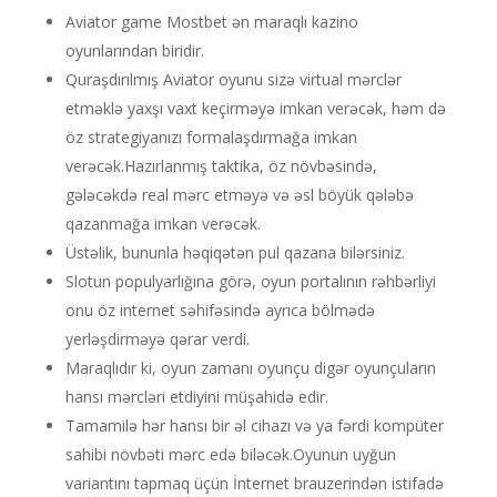
Aviator game Mostbet ən maraqlı kazino
oyunlarından biridir.
Quraşdırılmış Aviator oyunu sizə virtual mərclər
etməklə yaxşı vaxt keçirməyə imkan verəcək, həm də
öz strategiyanızı formalaşdırmağa imkan
verəcək.Hazırlanmış taktika, öz növbəsində,
gələcəkdə real mərc etməyə və əsl böyük qələbə
qazanmağa imkan verəcək.
Üstəlik, bununla həqiqətən pul qazana bilərsiniz.
Slotun populyarlığına görə, oyun portalının rəhbərliyi
onu öz internet səhifəsində ayrıca bölmədə
yerləşdirməyə qərar verdi.
Maraqlıdır ki, oyun zamanı oyunçu digər oyunçuların
hansı mərcləri etdiyini müşahidə edir.
Tamamilə hər hansı bir əl cihazı və ya fərdi kompüter
sahibi növbəti mərc edə biləcək.Oyunun uyğun
variantını tapmaq üçün İnternet brauzerindən istifadə