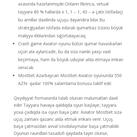
əsasında hazırlanmışdır.Onların fikrincə, virtual
təyyarə 80 % hallarda x 1, 1 – 1, 43 – ə çatır.İstifadəçi
bu amillər daxilində uçuşu dayandıra bilər.Bu
strategiyadan istifadə edərək qumarbaz özünü böyük
maliyyə itkilərindən sığortalayacaq.
Crash game Aviator oyunu bütün qumar həvəskarları
üçün əla əyləncədir, bu da sizə nəinki yaxşı vaxt
keçirməyə, həm də böyük uduşlar əldə etməyə imkan
verəcək.
Mostbet Azərbaycan Mostbet Aviator oyununda 550
AZN- qədər 100% salamlama bonusu təklif edir.
Qeydiyyat formasında tələb olunan məlumatları daxil
edin Təyyarə havaya qaldıqda oyun başlayır, təyyarə
yoxa çıxdıqda isə oyun başa çatır. Aviator Mostbet sizə
uçuş zamanı qazanc əldə etmək imkanı verir. Uçuş
başa çatmazdan əvvəl sövdələşmələr başa çatmalıdır.
Oyunun raundları təsadüfi qaydada təyin olunur,