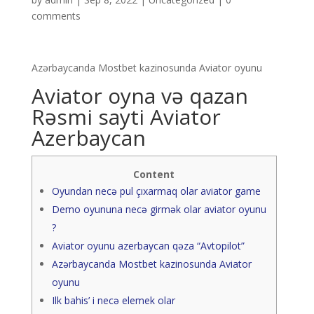
comments
Azərbaycanda Mostbet kazinosunda Aviator oyunu
Aviator oyna və qazan
Rəsmi sayti Aviator
Azerbaycan
Content
Oyundan necə pul çıxarmaq olar aviator game
Demo oyununa necə girmək olar aviator oyunu
?
Aviator oyunu azerbaycan qəza “Avtopilot”
Azərbaycanda Mostbet kazinosunda Aviator
oyunu
Ilk bahis’ i necə elemek olar