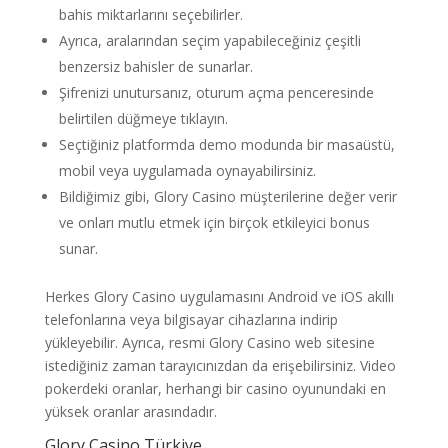
bahis miktarlarını seçebilirler.
Ayrıca, aralarından seçim yapabileceğiniz çeşitli
benzersiz bahisler de sunarlar.
Şifrenizi unutursanız, oturum açma penceresinde
belirtilen düğmeye tıklayın.
Seçtiğiniz platformda demo modunda bir masaüstü,
mobil veya uygulamada oynayabilirsiniz.
Bildiğimiz gibi, Glory Casino müşterilerine değer verir
ve onları mutlu etmek için birçok etkileyici bonus
sunar.
Herkes Glory Casino uygulamasını Android ve iOS akıllı
telefonlarına veya bilgisayar cihazlarına indirip
yükleyebilir. Ayrıca, resmi Glory Casino web sitesine
istediğiniz zaman tarayıcınızdan da erişebilirsiniz. Video
pokerdeki oranlar, herhangi bir casino oyunundaki en
yüksek oranlar arasındadır.
Glory Casino Türkiye