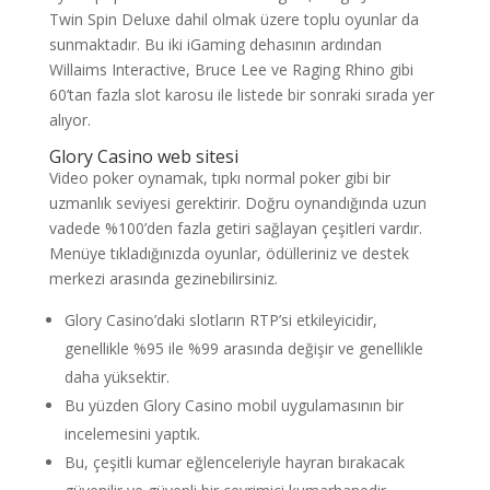
Twin Spin Deluxe dahil olmak üzere toplu oyunlar da
sunmaktadır. Bu iki iGaming dehasının ardından
Willaims Interactive, Bruce Lee ve Raging Rhino gibi
60’tan fazla slot karosu ile listede bir sonraki sırada yer
alıyor.
Glory Casino web sitesi
Video poker oynamak, tıpkı normal poker gibi bir
uzmanlık seviyesi gerektirir. Doğru oynandığında uzun
vadede %100’den fazla getiri sağlayan çeşitleri vardır.
Menüye tıkladığınızda oyunlar, ödülleriniz ve destek
merkezi arasında gezinebilirsiniz.
Glory Casino’daki slotların RTP’si etkileyicidir,
genellikle %95 ile %99 arasında değişir ve genellikle
daha yüksektir.
Bu yüzden Glory Casino mobil uygulamasının bir
incelemesini yaptık.
Bu, çeşitli kumar eğlenceleriyle hayran bırakacak