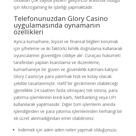
oldukları çok sayıda yazılım geliştiricisi arasında olduğu
için Microgaming ile işbirliği yapmaktadır.
Telefonunuzdan Glory Casino
uygulamasında oynamanın
özellikleri
Ayrıca kumarhane, kişisel ve finansal bilgileri korumak
için şifreleme ve iki faktörlü kimlik doğrulama kullanarak
oyuncularının güvenliğini ciddiye alır. Curaçao hükümeti
tarafından yapılan lisanslama ve düzenleme,
kumarhaneye bir güven ve güvenilirlik katmanı katıyor.
Glory Casino’ye para yatırmak hızlı ve kolay olacak
şekilde tasarlanmıştır. Hafif bir gecikmenin olabileceği
(genellikle 24 saatten fazla olmayan) tek istisna, para
yatırma işlemlerinin kredi kartı, NetBanking veya UPI
kullanılarak yapılmasıdır. Diğer tüm işlemlerin anında
işlendiğinden ve para yatırma işlemlerinden herhangi bir
ek ücret alınmadığından emin olabilirsiniz.
İndirmek için adım adım neleri yapmalı olduğunuzu