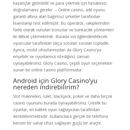
kazançlar getirebilir ve para çekmek için hesabınızı
doğrulamanız gerekir. – Online casino, adil oyunu
garanti altına alan bağımsız şirketler tarafından
lisanslanıp test edilmiştir. Bu operatör, rakiplerinden
farklı olarak sunulan bonuslar ve bankacılık yöntemleri
ile dikkat çekmektedir. Burada sizi ilgilendirebilecek
oyuncular tarafından sıkça sorulan soruları topladık.
Ayrıca, mobil cihazlarınızdan da Glory Casino’ya
erişebilir ve oyunlarınızı istediğiniz zaman
oynayabilirsiniz. Glory Casino, çeşitli oyun seçenekleri
sunan bir online casino platformudur.
Android için Glory Casino’yu
nereden indirebilirim?
Slot makineleri, rulet, blackjack, poker ve daha birçok
casino oyununu burada oynayabilirsiniz. Üstelik bu
oyunlar, en kaliteli oyun sağlayıcıları tarafından
desteklenmektedir. Kullanıcılara gerçek bir telefona
benzer bir sanal cihaz sağlayan güçlü bir araçtır.