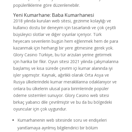
popülerliklerine göre düzenlenebilir.
Yeni Kumarhane: Baba Kumarhanesi
2018 yılında kurulan web sitesi, gezinme kolaylığı ve
kullanıcı dostu bir deneyim için tasarlandı ve çok çeşitli
büyüleyici slotlar ve diğer oyunlar içeriyor. Türk
heyecanı sevenlerin bugün hem eğlenmek hem de para
kazanmak için herhangi bir yere gitmesine gerek yok.
Glory Casino Türkiye, bu tür arzuları yerine getirmek
için harika bir fikir. Oyun sitesi 2021 yılında çalışmalarına
başlamış ve kısa sürede çevrim içi kumar alanında iyi
işler yapmıştır. Kaynak, ağırlıklı olarak Orta Asya ve
Rusya ülkelerindeki kumar meraklılarına odaklanıyor ve
onlara bu ülkelerin ulusal para birimlerinde popüler
ödeme sistemleri sunuyor. Glory Casino web sitesi
birkaç yabancı dile çevrilmiştir ve bu da bu bölgedeki
oyuncular için çok uygundur.
Kumarhanenin web sitesinde soru ve endişeleri
yanıtlamaya ayrılmış bilgilendirici bir bölüm