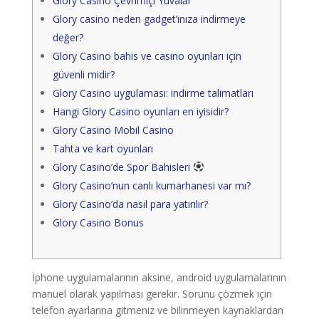
Glory Casino Çevrimiçi Yuvalar
Glory casino neden gadget’ınıza indirmeye
değer?
Glory Casino bahis ve casino oyunları için
güvenli midir?
Glory Casino uygulaması: indirme talimatları
Hangi Glory Casino oyunları en iyisidir?
Glory Casino Mobil Casino
Tahta ve kart oyunları
Glory Casino’de Spor Bahisleri
Glory Casino’nun canlı kumarhanesi var mı?
Glory Casino’da nasıl para yatırılır?
Glory Casino Bonus
İphone uygulamalarının aksine, android uygulamalarının
manuel olarak yapılması gerekir. Sorunu çözmek için
telefon ayarlarına gitmeniz ve bilinmeyen kaynaklardan