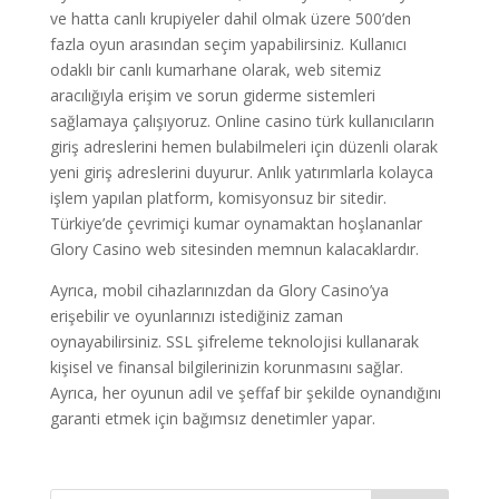
ve hatta canlı krupiyeler dahil olmak üzere 500’den
fazla oyun arasından seçim yapabilirsiniz. Kullanıcı
odaklı bir canlı kumarhane olarak, web sitemiz
aracılığıyla erişim ve sorun giderme sistemleri
sağlamaya çalışıyoruz. Online casino türk kullanıcıların
giriş adreslerini hemen bulabilmeleri için düzenli olarak
yeni giriş adreslerini duyurur. Anlık yatırımlarla kolayca
işlem yapılan platform, komisyonsuz bir sitedir.
Türkiye’de çevrimiçi kumar oynamaktan hoşlananlar
Glory Casino web sitesinden memnun kalacaklardır.
Ayrıca, mobil cihazlarınızdan da Glory Casino’ya
erişebilir ve oyunlarınızı istediğiniz zaman
oynayabilirsiniz. SSL şifreleme teknolojisi kullanarak
kişisel ve finansal bilgilerinizin korunmasını sağlar.
Ayrıca, her oyunun adil ve şeffaf bir şekilde oynandığını
garanti etmek için bağımsız denetimler yapar.