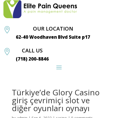
OUR LOCATION

62-40 Woodhaven Blvd Suite p17
CALL US

(718) 200-8846
Türkiye’de Glory Casino
giriş çevrimiçi slot ve
diğer oyunları oynayı
by
admin
|
Sep 6, 2022
|
casino
|
0 comments