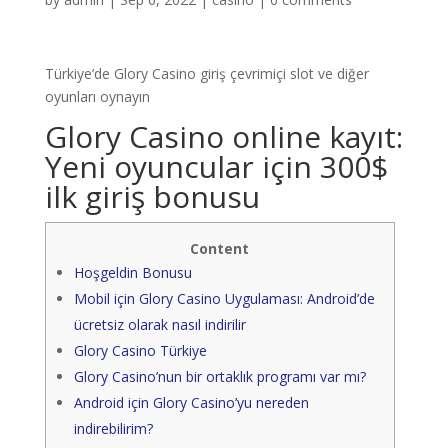
Türkiye’de Glory Casino giriş çevrimiçi slot ve diğer
oyunları oynayın
Glory Casino online kayıt:
Yeni oyuncular için 300$
ilk giriş bonusu
Content
Hoşgeldin Bonusu
Mobil için Glory Casino Uygulaması: Android’de
ücretsiz olarak nasıl indirilir
Glory Casino Türkiye
Glory Casino’nun bir ortaklık programı var mı?
Android için Glory Casino’yu nereden
indirebilirim?