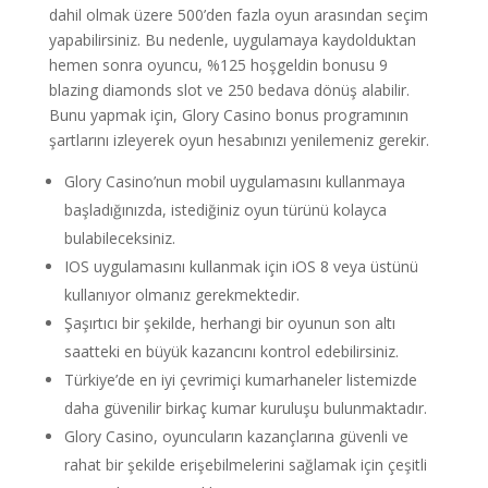
dahil olmak üzere 500’den fazla oyun arasından seçim
yapabilirsiniz. Bu nedenle, uygulamaya kaydolduktan
hemen sonra oyuncu, %125 hoşgeldin bonusu 9
blazing diamonds slot ve 250 bedava dönüş alabilir.
Bunu yapmak için, Glory Casino bonus programının
şartlarını izleyerek oyun hesabınızı yenilemeniz gerekir.
Glory Casino’nun mobil uygulamasını kullanmaya
başladığınızda, istediğiniz oyun türünü kolayca
bulabileceksiniz.
IOS uygulamasını kullanmak için iOS 8 veya üstünü
kullanıyor olmanız gerekmektedir.
Şaşırtıcı bir şekilde, herhangi bir oyunun son altı
saatteki en büyük kazancını kontrol edebilirsiniz.
Türkiye’de en iyi çevrimiçi kumarhaneler listemizde
daha güvenilir birkaç kumar kuruluşu bulunmaktadır.
Glory Casino, oyuncuların kazançlarına güvenli ve
rahat bir şekilde erişebilmelerini sağlamak için çeşitli