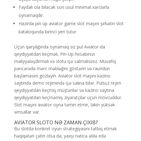
Faydalı ola biləcək son üsul minimal xərclərlə
oynamaqdır.
Hazırda pin up aviator game slot maşını şirkətin slot
kataloqunda birinci yeri tutur.
Üçün qarşılığında oynamaq siz pul Aviator-da
qeydiyyatdan keçməli, Pin-Up hesabınızı
maliyyələşdirməli və slotu işə salmalısınız. Müvafiq
pəncərədə mərc məbləğini göstərin və raundun
başlamasını gözləyin. Aviator slot maşını kazino
saytında demo rejimində işə salına bilər. Pulsuz rejim
qeydiyyatdan keçmiş müştərilər və kazino saytına
qeydiyyatdan keçməmiş ziyarətçilər üçün mövcuddur.
Slot maşını aviator oyna təmin etmir, lakin yüksək
əmsallar var.
AVİATOR SLOTO NƏ ZAMAN ÇIXIB?
Bu slotda konkret oyun strategiyasını tətbiq etmək
həqiqətən çətin olsa da, yaxşı nəticə əldə edə