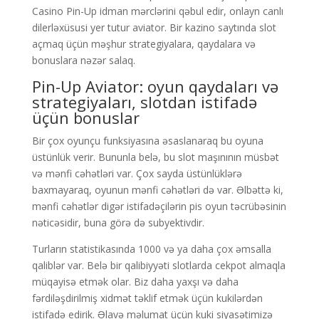
Casino Pin-Up idman mərclərini qəbul edir, onlayn canlı
dilerləxüsusi yer tutur aviator. Bir kazino saytında slot
açmaq üçün məşhur strategiyalara, qaydalara və
bonuslara nəzər salaq.
Pin-Up Aviator: oyun qaydaları və
strategiyaları, slotdan istifadə
üçün bonuslar
Bir çox oyunçu funksiyasına əsaslanaraq bu oyuna
üstünlük verir. Bununla belə, bu slot maşınının müsbət
və mənfi cəhətləri var. Çox sayda üstünlüklərə
baxmayaraq, oyunun mənfi cəhətləri də var. Əlbəttə ki,
mənfi cəhətlər digər istifadəçilərin pis oyun təcrübəsinin
nəticəsidir, buna görə də subyektivdir.
Turların statistikasında 1000 və ya daha çox əmsalla
qaliblər var. Belə bir qalibiyyəti slotlarda cekpot almaqla
müqayisə etmək olar. Biz daha yaxşı və daha
fərdiləşdirilmiş xidmət təklif etmək üçün kukilərdən
istifadə edirik. Əlavə məlumat üçün kuki siyasətimizə