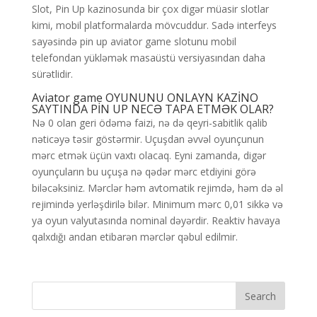
Slot, Pin Up kazinosunda bir çox digər müasir slotlar
kimi, mobil platformalarda mövcuddur. Sadə interfeys
sayəsində pin up aviator game slotunu mobil
telefondan yükləmək masaüstü versiyasından daha
sürətlidir.
Aviator game OYUNUNU ONLAYN KAZİNO
SAYTINDA PİN UP NECƏ TAPA ETMƏK OLAR?
Nə 0 olan geri ödəmə faizi, nə də qeyri-sabitlik qalib
nəticəyə təsir göstərmir. Uçuşdan əvvəl oyunçunun
mərc etmək üçün vaxtı olacaq. Eyni zamanda, digər
oyunçuların bu uçuşa nə qədər mərc etdiyini görə
biləcəksiniz. Mərclər həm avtomatik rejimdə, həm də əl
rejimində yerləşdirilə bilər. Minimum mərc 0,01 sikkə və
ya oyun valyutasında nominal dəyərdir. Reaktiv havaya
qalxdığı andan etibarən mərclər qəbul edilmir.