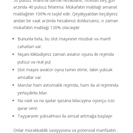
50 pulsuz fırlanma dərhal hesablanır, növbəti beş gün
ərzində 40 pulsuz fırlanma. Mükafatın məbləği əmanət
məbləğinin 100%-ni təşkil edir. Qeydiyyatdan keçdiyiniz
andan bir saat ərzində hesabınızı doldursanız, o zaman
mükafatın məbləği 120% olacaqdır.
Bununla belə, bu slot maşınının müsbət və mənfi
cəhətləri var.
Nişanı kliklədiyiniz zaman aviator oyunu iki rejimdə
pulsuz və real pul.
Slot maşını aviator oyna təmin etmir, lakin yüksək
əmsallar var.
Mərclər həm avtomatik rejimdə, həm də əl rejimində
yerləşdirilə bilər.
Nə vaxt və nə qədər qazana biləcəyinə oyunçu özü
qərar verir.
Təyyarənin yüksəlməsi ilə əmsal artmağa başlayır.
Onlar mürəkkəblik səviyyəsinə və potensial mənfəətin