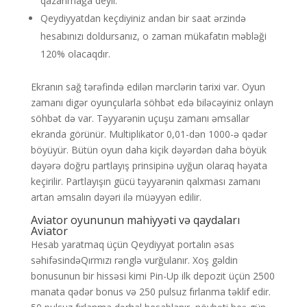
qazanmağa deyil.
Qeydiyyatdan keçdiyiniz andan bir saat ərzində
hesabınızı doldursanız, o zaman mükafatın məbləği
120% olacaqdır.
Ekranın sağ tərəfində edilən mərclərin tarixi var. Oyun
zamanı digər oyunçularla söhbət edə biləcəyiniz onlayn
söhbət də var. Təyyarənin uçuşu zamanı əmsallar
ekranda görünür. Multiplikator 0,01-dən 1000-ə qədər
böyüyür. Bütün oyun daha kiçik dəyərdən daha böyük
dəyərə doğru partlayış prinsipinə uyğun olaraq həyata
keçirilir. Partlayışın gücü təyyarənin qalxması zamanı
artan əmsalın dəyəri ilə müəyyən edilir.
Aviator oyununun mahiyyəti və qaydaları
Aviator
Hesab yaratmaq üçün Qeydiyyat portalın əsas
səhifəsindəQırmızı rənglə vurğulanır. Xoş gəldin
bonusunun bir hissəsi kimi Pin-Up ilk depozit üçün 2500
manata qədər bonus və 250 pulsuz fırlanma təklif edir.