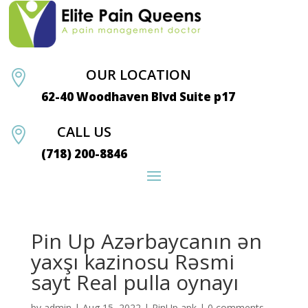
OUR LOCATION

62-40 Woodhaven Blvd Suite p17
CALL US

(718) 200-8846
Pin Up Azərbaycanın ən
yaxşı kazinosu Rəsmi
sayt Real pulla oynayı
by
admin
|
Aug 15, 2022
|
PinUp apk
|
0 comments