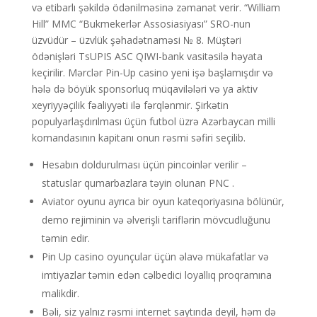
və etibarlı şəkildə ödənilməsinə zəmanət verir. “William
Hill” MMC “Bukmekerlər Assosiasiyası” SRO-nun
üzvüdür – üzvlük şəhadətnaməsi № 8. Müştəri
ödənişləri TsUPIS ASC QIWI-bank vasitəsilə həyata
keçirilir. Mərclər Pin-Up casino yeni işə başlamışdır və
hələ də böyük sponsorluq müqavilələri və ya aktiv
xeyriyyəçilik fəaliyyəti ilə fərqlənmir. Şirkətin
populyarlaşdırılması üçün futbol üzrə Azərbaycan milli
komandasının kapitanı onun rəsmi səfiri seçilib.
Hesabın doldurulması üçün pincoinlər verilir –
statuslar qumarbazlara təyin olunan PNC .
Aviator oyunu ayrıca bir oyun kateqoriyasına bölünür,
demo rejiminin və əlverişli tariflərin mövcudluğunu
təmin edir.
Pin Up casino oyunçular üçün əlavə mükafatlar və
imtiyazlar təmin edən cəlbedici loyallıq proqramına
malikdir.
Bəli, siz yalnız rəsmi internet saytında deyil, həm də