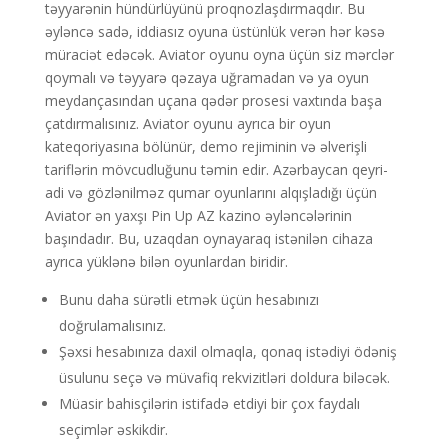
təyyarənin hündürlüyünü proqnozlaşdırmaqdır. Bu
əyləncə sadə, iddiasız oyuna üstünlük verən hər kəsə
müraciət edəcək. Aviator oyunu oyna üçün siz mərclər
qoymalı və təyyarə qəzaya uğramadan və ya oyun
meydançasından uçana qədər prosesi vaxtında başa
çatdırmalısınız. Aviator oyunu ayrıca bir oyun
kateqoriyasına bölünür, demo rejiminin və əlverişli
tariflərin mövcudluğunu təmin edir. Azərbaycan qeyri-
adi və gözlənilməz qumar oyunlarını alqışladığı üçün
Aviator ən yaxşı Pin Up AZ kazino əyləncələrinin
başındadır. Bu, uzaqdan oynayaraq istənilən cihaza
ayrıca yüklənə bilən oyunlardan biridir.
Bunu daha sürətli etmək üçün hesabınızı
doğrulamalısınız.
Şəxsi hesabınıza daxil olmaqla, qonaq istədiyi ödəniş
üsulunu seçə və müvafiq rekvizitləri doldura biləcək.
Müasir bahisçilərin istifadə etdiyi bir çox faydalı
seçimlər əskikdir.