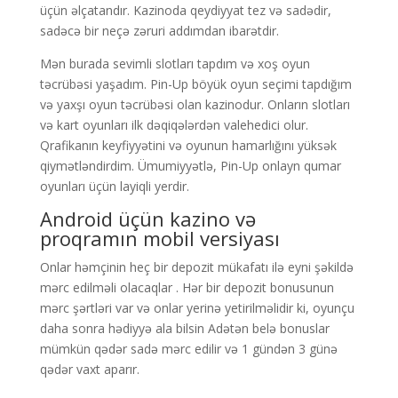
üçün əlçatandır. Kazinoda qeydiyyat tez və sadədir,
sadəcə bir neçə zəruri addımdan ibarətdir.
Mən burada sevimli slotları tapdım və xoş oyun
təcrübəsi yaşadım. Pin-Up böyük oyun seçimi tapdığım
və yaxşı oyun təcrübəsi olan kazinodur. Onların slotları
və kart oyunları ilk dəqiqələrdən valehedici olur.
Qrafikanın keyfiyyətini və oyunun hamarlığını yüksək
qiymətləndirdim. Ümumiyyətlə, Pin-Up onlayn qumar
oyunları üçün layiqli yerdir.
Android üçün kazino və
proqramın mobil versiyası
Onlar həmçinin heç bir depozit mükafatı ilə eyni şəkildə
mərc edilməli olacaqlar . Hər bir depozit bonusunun
mərc şərtləri var və onlar yerinə yetirilməlidir ki, oyunçu
daha sonra hədiyyə ala bilsin Adətən belə bonuslar
mümkün qədər sadə mərc edilir və 1 gündən 3 günə
qədər vaxt aparır.