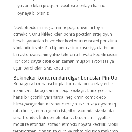
yüklənə bilən proqram vasitəsilə onlayn kazino
oynaya bilərsiniz.
Növbəti addım müştərinin e-poçt ünvanını təyin
etməkdir. Onu kliklədikdən sonra poçtdan artıq oyun
hesabı yaradılan bukmeker kontorunun rəsmi portalına
yönləndirilirsiniz. Pin Up bet casino xüsusiyyətlərindən
biri avtorizasiyanın yalnız telefonla həyata keçirilməsidir.
Hər dəfə sayta daxil olan zaman müştəri avtorizasiya
üçün parol olan SMS kodu alır.
Bukmeker kontorundan digər bonuslar Pin-Up
Buna görə hər hansı bir platformada bunu izləyən bir
insan var. İdarəçi daima əlaqə saxlayır, buna görə hər
hansı bir çətinlik yaranarsa, heç kimin kömək edə
bilməyəcəyindən narahat olmayın. Bir PC-də oynamaq
rahatlıqdır, amma günün istənilən vaxtında sizinlə olan
smartfondur. İndi demək olar ki, bütün əməliyyatlar
mobil telefondan istifadə etməklə həyata keçirilir. Mobil
tətbiqetməni cihazınıza qura və rahat olduqda makaranı