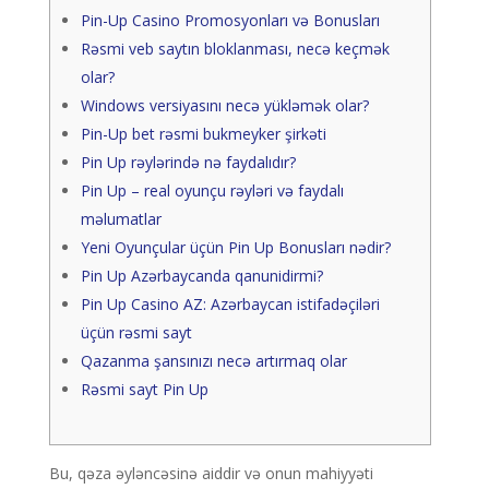
Pin-Up Casino Promosyonları və Bonusları
Rəsmi veb saytın bloklanması, necə keçmək
olar?
Windows versiyasını necə yükləmək olar?
Pin-Up bet rəsmi bukmeyker şirkəti
Pin Up rəylərində nə faydalıdır?
Pin Up – real oyunçu rəyləri və faydalı
məlumatlar
Yeni Oyunçular üçün Pin Up Bonusları nədir?
Pin Up Azərbaycanda qanunidirmi?
Pin Up Casino AZ: Azərbaycan istifadəçiləri
üçün rəsmi sayt
Qazanma şansınızı necə artırmaq olar
Rəsmi sayt Pin Up
Bu, qəza əyləncəsinə aiddir və onun mahiyyəti