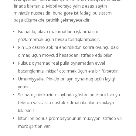
fırlada bilərsiniz. Mobil versiya yalnız əsas saytın
miniatür nüsxəsidir, buna görə istifadəçi bu sistemi
başa düşməkdə çətinlik çəkməyəcəkdir.
Bu halda, əlavə məlumatların işlənməsini
gözləməmək üçün hesab təsdiqlənməlidir.
Pin-Up casino apk-ni endirdikdən sonra oyunçu daxil
olmaq üçün mövcud hesabdan istifadə edə bilər.
Pulsuz oynamaq real pulla oynamadan əvvəl
bacarıqlarınızı inkişaf etdirmək üçün əla bir fürsətdir.
Ümumiyyətlə, Pin-Up onlayn oynamaq üçün layiqli
yerdir.
Siz həmçinin kazino saytında göstərilən e-poçt və ya
telefon vasitəsilə dəstək xidməti ilə əlaqə saxlaya
bilərsiniz.
İstənilən bonus promosyonunun müəyyən istifadə və
mərc şərtləri var.