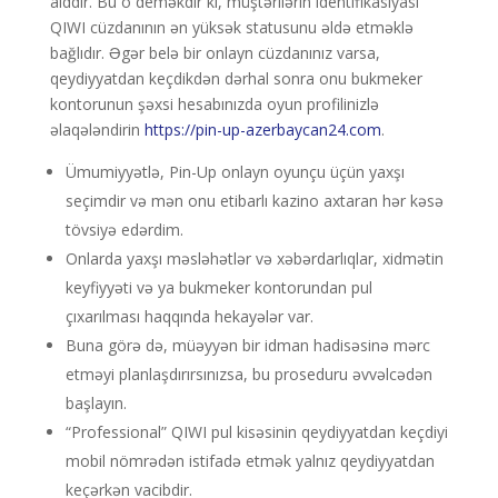
aiddir. Bu o deməkdir ki, müştərilərin identifikasiyası
QIWI cüzdanının ən yüksək statusunu əldə etməklə
bağlıdır. Əgər belə bir onlayn cüzdanınız varsa,
qeydiyyatdan keçdikdən dərhal sonra onu bukmeker
kontorunun şəxsi hesabınızda oyun profilinizlə
əlaqələndirin
https://pin-up-azerbaycan24.com
.
Ümumiyyətlə, Pin-Up onlayn oyunçu üçün yaxşı
seçimdir və mən onu etibarlı kazino axtaran hər kəsə
tövsiyə edərdim.
Onlarda yaxşı məsləhətlər və xəbərdarlıqlar, xidmətin
keyfiyyəti və ya bukmeker kontorundan pul
çıxarılması haqqında hekayələr var.
Buna görə də, müəyyən bir idman hadisəsinə mərc
etməyi planlaşdırırsınızsa, bu proseduru əvvəlcədən
başlayın.
“Professional” QIWI pul kisəsinin qeydiyyatdan keçdiyi
mobil nömrədən istifadə etmək yalnız qeydiyyatdan
keçərkən vacibdir.