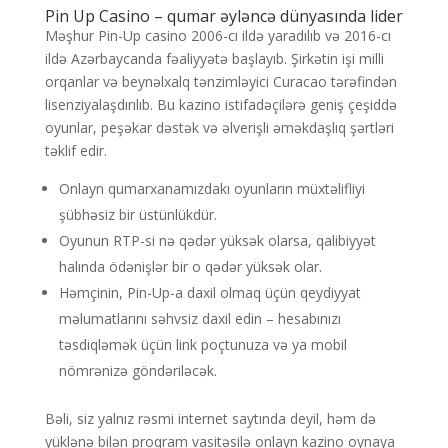
Pin Up Casino – qumar əyləncə dünyasında lider
Məşhur Pin-Up casino 2006-cı ildə yaradılıb və 2016-cı
ildə Azərbaycanda fəaliyyətə başlayıb. Şirkətin işi milli
orqanlar və beynəlxalq tənzimləyici Curacao tərəfindən
lisenziyalaşdırılıb. Bu kazino istifadəçilərə geniş çeşiddə
oyunlar, peşəkar dəstək və əlverişli əməkdaşlıq şərtləri
təklif edir.
Onlayn qumarxanamızdakı oyunların müxtəlifliyi
şübhəsiz bir üstünlükdür.
Oyunun RTP-si nə qədər yüksək olarsa, qalibiyyət
halında ödənişlər bir o qədər yüksək olar.
Həmçinin, Pin-Up-a daxil olmaq üçün qeydiyyat
məlumatlarını səhvsiz daxil edin – hesabınızı
təsdiqləmək üçün link poçtunuza və ya mobil
nömrənizə göndəriləcək.
Bəli, siz yalnız rəsmi internet saytında deyil, həm də
yüklənə bilən proqram vasitəsilə onlayn kazino oynaya