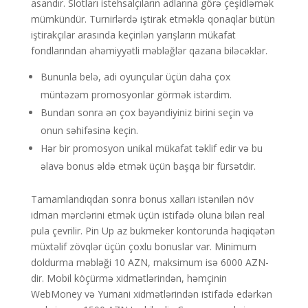
asandır. Slotları istehsalçıların adlarına görə çeşidləmək
mümkündür. Turnirlərdə iştirak etməklə qonaqlar bütün
iştirakçılar arasında keçirilən yarışların mükafat
fondlarından əhəmiyyətli məbləğlər qazana biləcəklər.
Bununla belə, adi oyunçular üçün daha çox
müntəzəm promosyonlar görmək istərdim.
Bundan sonra ən çox bəyəndiyiniz birini seçin və
onun səhifəsinə keçin.
Hər bir promosyon unikal mükafat təklif edir və bu
əlavə bonus əldə etmək üçün başqa bir fürsətdir.
Tamamlandıqdan sonra bonus xalları istənilən növ
idman mərclərini etmək üçün istifadə oluna bilən real
pula çevrilir. Pin Up az bukmeker kontorunda həqiqətən
müxtəlif zövqlər üçün çoxlu bonuslar var. Minimum
doldurma məbləği 10 AZN, maksimum isə 6000 AZN-
dir. Mobil köçürmə xidmətlərindən, həmçinin
WebMoney və Yumani xidmətlərindən istifadə edərkən