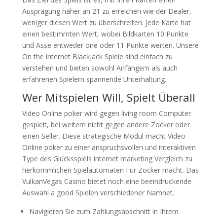
Ausprägung näher an 21 zu erreichen wie der Dealer,
weniger diesen Wert zu überschreiten. Jede Karte hat
einen bestimmten Wert, wobei Bildkarten 10 Punkte
und Asse entweder one oder 11 Punkte werten. Unsere
On the internet Blackjack Spiele sind einfach zu
verstehen und bieten sowohl Anfängern als auch
erfahrenen Spielern spannende Unterhaltung.
Wer Mitspielen Will, Spielt Überall
Video Online poker wird gegen living room Computer
gespielt, bei weitem nicht gegen andere Zocker oder
einen Seller. Diese strategische Modul macht Video
Online poker zu einer anspruchsvollen und interaktiven
Type des Glücksspiels internet marketing Vergleich zu
herkömmlichen Spielautomaten Für Zocker macht. Das
VulkanVegas Casino bietet noch eine beeindruckende
Auswahl a good Spielen verschiedener Namnet.
Navigieren Sie zum Zahlungsabschnitt in Ihrem