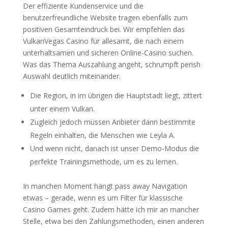
Der effiziente Kundenservice und die
benutzerfreundliche Website tragen ebenfalls zum
positiven Gesamteindruck bei. Wir empfehlen das
VulkanVegas Casino für allesamt, die nach einem
unterhaltsamen und sicheren Online-Casino suchen.
Was das Thema Auszahlung angeht, schrumpft perish
Auswahl deutlich miteinander.
Die Region, in im übrigen die Hauptstadt liegt, zittert
unter einem Vulkan.
Zugleich jedoch müssen Anbieter dann bestimmte
Regeln einhalten, die Menschen wie Leyla A.
Und wenn nicht, danach ist unser Demo-Modus die
perfekte Trainingsmethode, um es zu lernen.
In manchen Moment hängt pass away Navigation
etwas – gerade, wenn es um Filter für klassische
Casino Games geht. Zudem hätte ich mir an mancher
Stelle, etwa bei den Zahlungsmethoden, einen anderen