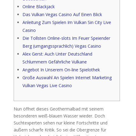
Online Blackjack
Das Vulkan Vegas Casino Auf Einen Blick
Anleitung Zum Spielen Im Vulkan Sin City Live
Casino
Die Tollsten Online-slots Im Feuer Speiender
Berg (umgangssprachlich) Vegas Casino
Alex Gerst: Auch Unter Deutschland
Schlummern Gefährliche Vulkane
Angebot In Unserem On-line Spielothek
Große Auswahl An Spielen Internet Marketing
Vulkan Vegas Live Casino
Nun öffnet dieses Geothermalbad mit seinem
besonderen weiß-blauen Wasser wieder. Doch
Suchtexperten sehen nur kleine Fortschritte und
äußern scharfe Kritik. So sei die Obergrenze für