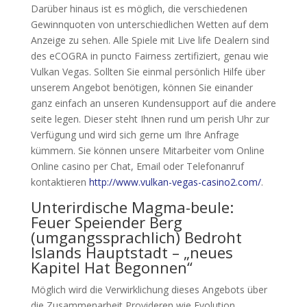
Darüber hinaus ist es möglich, die verschiedenen
Gewinnquoten von unterschiedlichen Wetten auf dem
Anzeige zu sehen. Alle Spiele mit Live life Dealern sind
des eCOGRA in puncto Fairness zertifiziert, genau wie
Vulkan Vegas. Sollten Sie einmal persönlich Hilfe über
unserem Angebot benötigen, können Sie einander
ganz einfach an unseren Kundensupport auf die andere
seite legen. Dieser steht Ihnen rund um perish Uhr zur
Verfügung und wird sich gerne um Ihre Anfrage
kümmern. Sie können unsere Mitarbeiter vom Online
Online casino per Chat, Email oder Telefonanruf
kontaktieren
http://www.vulkan-vegas-casino2.com/
.
Unterirdische Magma-beule:
Feuer Speiender Berg
(umgangssprachlich) Bedroht
Islands Hauptstadt – „neues
Kapitel Hat Begonnen“
Möglich wird die Verwirklichung dieses Angebots über
die Zusammenarbeit Provideren wie Evolution