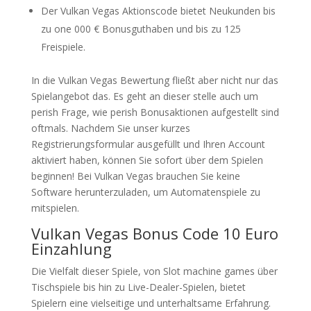
Der Vulkan Vegas Aktionscode bietet Neukunden bis
zu one 000 € Bonusguthaben und bis zu 125
Freispiele.
In die Vulkan Vegas Bewertung fließt aber nicht nur das
Spielangebot das. Es geht an dieser stelle auch um
perish Frage, wie perish Bonusaktionen aufgestellt sind
oftmals. Nachdem Sie unser kurzes
Registrierungsformular ausgefüllt und Ihren Account
aktiviert haben, können Sie sofort über dem Spielen
beginnen! Bei Vulkan Vegas brauchen Sie keine
Software herunterzuladen, um Automatenspiele zu
mitspielen.
Vulkan Vegas Bonus Code 10 Euro
Einzahlung
Die Vielfalt dieser Spiele, von Slot machine games über
Tischspiele bis hin zu Live-Dealer-Spielen, bietet
Spielern eine vielseitige und unterhaltsame Erfahrung.