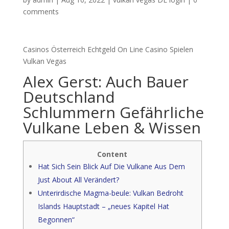
comments
Casinos Österreich Echtgeld On Line Casino Spielen
Vulkan Vegas
Alex Gerst: Auch Bauer
Deutschland
Schlummern Gefährliche
Vulkane Leben & Wissen
Content
Hat Sich Sein Blick Auf Die Vulkane Aus Dem
Just About All Verändert?
Unterirdische Magma-beule: Vulkan Bedroht
Islands Hauptstadt – „neues Kapitel Hat
Begonnen“