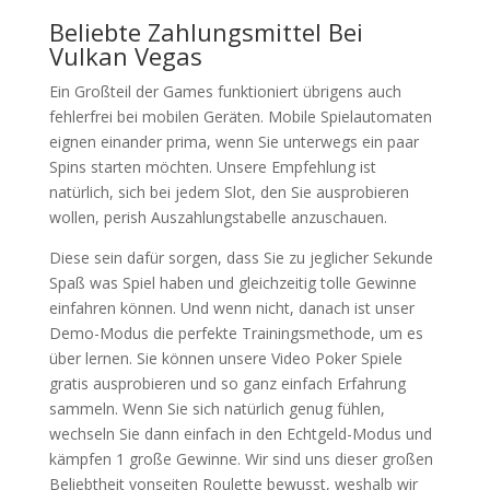
Beliebte Zahlungsmittel Bei
Vulkan Vegas
Ein Großteil der Games funktioniert übrigens auch
fehlerfrei bei mobilen Geräten. Mobile Spielautomaten
eignen einander prima, wenn Sie unterwegs ein paar
Spins starten möchten. Unsere Empfehlung ist
natürlich, sich bei jedem Slot, den Sie ausprobieren
wollen, perish Auszahlungstabelle anzuschauen.
Diese sein dafür sorgen, dass Sie zu jeglicher Sekunde
Spaß was Spiel haben und gleichzeitig tolle Gewinne
einfahren können. Und wenn nicht, danach ist unser
Demo-Modus die perfekte Trainingsmethode, um es
über lernen. Sie können unsere Video Poker Spiele
gratis ausprobieren und so ganz einfach Erfahrung
sammeln. Wenn Sie sich natürlich genug fühlen,
wechseln Sie dann einfach in den Echtgeld-Modus und
kämpfen 1 große Gewinne. Wir sind uns dieser großen
Beliebtheit vonseiten Roulette bewusst, weshalb wir