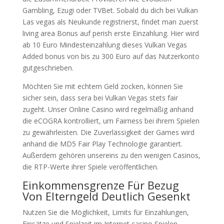
Gambling, Ezugi oder TVBet. Sobald du dich bei Vulkan
Las vegas als Neukunde registrierst, findet man zuerst
living area Bonus auf perish erste Einzahlung. Hier wird
ab 10 Euro Mindesteinzahlung dieses Vulkan Vegas
Added bonus von bis zu 300 Euro auf das Nutzerkonto
gutgeschrieben.
Möchten Sie mit echtem Geld zocken, können Sie
sicher sein, dass sera bei Vulkan Vegas stets fair
zugeht. Unser Online Casino wird regelmäßig anhand
die eCOGRA kontrolliert, um Fairness bei ihrem Spielen
zu gewährleisten. Die Zuverlässigkeit der Games wird
anhand die MD5 Fair Play Technologie garantiert.
Außerdem gehören unsereins zu den wenigen Casinos,
die RTP-Werte ihrer Spiele veröffentlichen.
Einkommensgrenze Für Bezug
Von Elterngeld Deutlich Gesenkt
Nutzen Sie die Möglichkeit, Limits für Einzahlungen,
Einsätze und Spielzeit im Internet casino Spielen