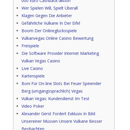
000 Euro Cashback-aktion
Wer Spielen Will, Spielt Überall
Klagen Gegen Die Anbieter
Gefährliche Vulkane In Der Eifel
Boom Der Onlineglücksspiele
Vulkanvegas Online Casino Bewertung
Freispiele
Die Software Provider Internet Marketing
Vulkan Vegas Casino
Live Casino
Kartenspiele
Boni Für On-line Slots Bei Feuer Speiender
Berg (umgangssprachlich) Vegas
Vulkan Vegas: Kundendienst Im Test
Video Poker
Alexander Gerst Fordert Exklusiv In Bild:
Unsereiner Müssen Unsere Vulkane Besser
Beobachten