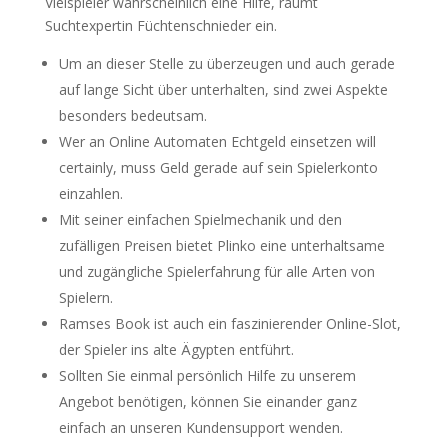
Vielspieler wahrscheinlich eine Hilfe, räumt
Suchtexpertin Füchtenschnieder ein.
Um an dieser Stelle zu überzeugen und auch gerade
auf lange Sicht über unterhalten, sind zwei Aspekte
besonders bedeutsam.
Wer an Online Automaten Echtgeld einsetzen will
certainly, muss Geld gerade auf sein Spielerkonto
einzahlen.
Mit seiner einfachen Spielmechanik und den
zufälligen Preisen bietet Plinko eine unterhaltsame
und zugängliche Spielerfahrung für alle Arten von
Spielern.
Ramses Book ist auch ein faszinierender Online-Slot,
der Spieler ins alte Ägypten entführt.
Sollten Sie einmal persönlich Hilfe zu unserem
Angebot benötigen, können Sie einander ganz
einfach an unseren Kundensupport wenden.