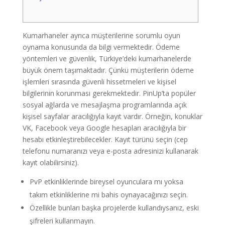
Kumarhaneler ayrıca müşterilerine sorumlu oyun
oynama konusunda da bilgi vermektedir. Ödeme
yöntemleri ve güvenlik, Türkiye’deki kumarhanelerde
büyük önem taşımaktadır. Çünkü müşterilerin ödeme
işlemleri sırasında güvenli hissetmeleri ve kişisel
bilgilerinin korunması gerekmektedir. PinUp’ta popüler
sosyal ağlarda ve mesajlaşma programlarında açık
kişisel sayfalar aracılığıyla kayıt vardır. Örneğin, konuklar
VK, Facebook veya Google hesapları aracılığıyla bir
hesabı etkinleştirebilecekler. Kayıt türünü seçin (cep
telefonu numaranızı veya e-posta adresinizi kullanarak
kayıt olabilirsiniz).
PvP etkinliklerinde bireysel oyunculara mı yoksa
takım etkinliklerine mi bahis oynayacağınızı seçin.
Özellikle bunları başka projelerde kullandıysanız, eski
şifreleri kullanmayın.