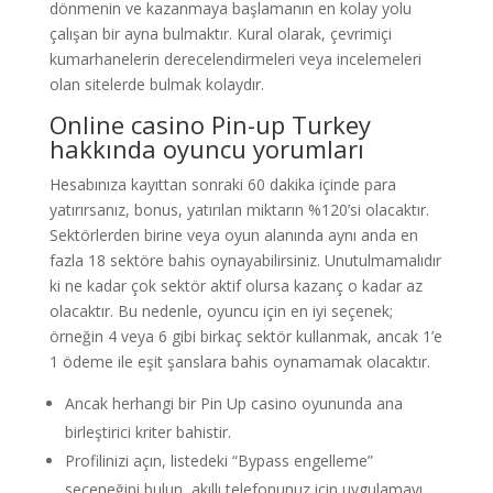
dönmenin ve kazanmaya başlamanın en kolay yolu
çalışan bir ayna bulmaktır. Kural olarak, çevrimiçi
kumarhanelerin derecelendirmeleri veya incelemeleri
olan sitelerde bulmak kolaydır.
Online casino Pin-up Turkey
hakkında oyuncu yorumları
Hesabınıza kayıttan sonraki 60 dakika içinde para
yatırırsanız, bonus, yatırılan miktarın %120’si olacaktır.
Sektörlerden birine veya oyun alanında aynı anda en
fazla 18 sektöre bahis oynayabilirsiniz. Unutulmamalıdır
ki ne kadar çok sektör aktif olursa kazanç o kadar az
olacaktır. Bu nedenle, oyuncu için en iyi seçenek;
örneğin 4 veya 6 gibi birkaç sektör kullanmak, ancak 1’e
1 ödeme ile eşit şanslara bahis oynamamak olacaktır.
Ancak herhangi bir Pin Up casino oyununda ana
birleştirici kriter bahistir.
Profilinizi açın, listedeki “Bypass engelleme”
seçeneğini bulun, akıllı telefonunuz için uygulamayı