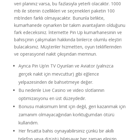
veri planınız varsa, bu fazlasıyla yeterli olacaktır. 1000
mb ile sitenin özellikleri ve seçenekleri paketin 100
mb’inden farklı olmayacaktır. Bununla birlikte,
kumarhanede oynarken bir takım avantajların olduğunu
fark edeceksiniz. İnternette Pin Up kumarhanesinin ve
bahisçinin çalışmaları hakkında binlerce olumlu eleştiri
bulacaksınız. Müşteriler hizmetten, oyun tekliflerinden
ve operasyonel nakit çıkışından memnun.
Ayrıca Pin Up’ın TV Oyunları ve Aviator (yalnızca
gerçek nakit için mevcuttur) gibi eğlence
yelpazesinden de bahsetmeye değer.
Bu nedenle Live Casino ve video slotlarının
optimizasyonu en üst düzeydedir.
Bonusu maksimum limit için değil, geri kazanmak için
zamanım olmayacağından korktuğumdan ötürü
kullandım.
Her fırsatta bahis oynayabilirsiniz çünkü bir akıllı
telefon veya dizüstü bilgisayar her zaman elinizin