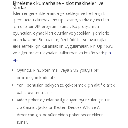
iğnelemek kumarhane – slot makineleri ve
slotlar
İşlemler genellikle anında gerçekleşir ve herhangi bir
işlem ücreti alınmaz. Pin Up Casino, sadık oyuncuları
için özel bir VIP programı sunar. Bu programda
oyuncular, oynadıkları oyunlar ve yaptıkları işlemlerle
puan kazanır. Bu puanlar, özel ödüller ve avantajlar
elde etmek için kullanılabilir. Uygulamalar, Pin-Up 463’ü
ve diğer mevcut aynaları kullanmanıza imkân verir
pin-
up
.
Oyuncu, PinUp’ten mail veya SMS yoluyla bir
promosyon kodu alır.
Yani, bonusları bakiyenize çekebilmek için aktif olarak
bahis oynamalısınız.
Video poker oyunlarına ilgi duyan oyuncular için Pin
Up Casino, Jacks or Better, Deuces Wild ve All
American gibi popüler video poker seçeneklerini
sunar.