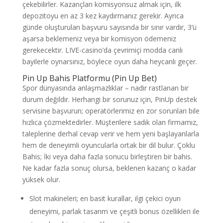
çekebilirler. Kazançları komisyonsuz almak için, ilk
depozitoyu en az 3 kez kaydırmanız gerekir. Ayrıca
günde oluşturulan başvuru sayısında bir sınır vardır, 3’ü
aşarsa beklemeniz veya bir komisyon ödemeniz
gerekecektir. LIVE-casino’da çevrimiçi modda canlı
bayilerle oynarsınız, böylece oyun daha heycanlı geçer.
Pin Up Bahis Platformu (Pin Up Bet)
Spor dünyasında anlaşmazlıklar – nadir rastlanan bir
durum değildir. Herhangi bir sorunuz için, PinUp destek
servisine başvurun; operatörlerimiz en zor sorunları bile
hızlıca çözmektedirler. Müşterilere sadık olan firmamız,
taleplerine derhal cevap verir ve hem yeni başlayanlarla
hem de deneyimli oyuncularla ortak bir dil bulur. Çoklu
Bahis; İki veya daha fazla sonucu birleştiren bir bahis.
Ne kadar fazla sonuç olursa, beklenen kazanç o kadar
yüksek olur.
Slot makineleri; en basit kurallar, ilgi çekici oyun
deneyimi, parlak tasarım ve çeşitli bonus özellikleri ile