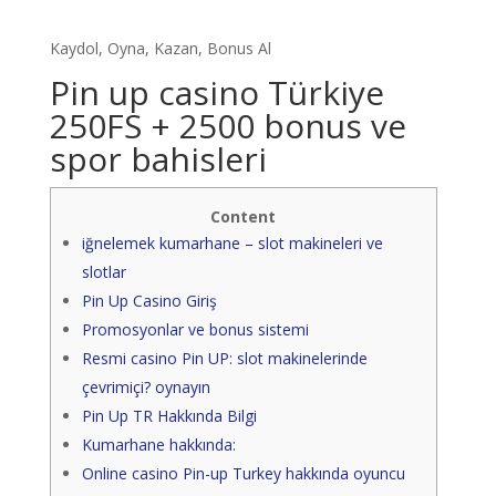
Kaydol, Oyna, Kazan, Bonus Al
Pin up casino Türkiye
250FS + 2500 bonus ve
spor bahisleri
Content
iğnelemek kumarhane – slot makineleri ve
slotlar
Pin Up Casino Giriş
Promosyonlar ve bonus sistemi
Resmi casino Pin UP: slot makinelerinde
çevrimiçi? oynayın
Pin Up TR Hakkında Bilgi
Kumarhane hakkında:
Online casino Pin-up Turkey hakkında oyuncu