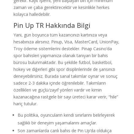
gerekir. Kayıt işlemi, yeni başlayan biri için minimum
zaman ve çaba gerektirecektir ve kesinlikle herkes
kolayca halledebilir.
Pin Up TR Hakkında Bilgi
Yani, gün boyunca tüm kazancınızı kartınıza veya
hesabınıza alırsınız. Pinup, Visa, MasterCard, UnionPay,
Troy ödeme sistemlerini destekler. Pinap Casino’da
spor bahisleri yapmanıza olanak tanıyan bir bahis
bürosu bulunmaktadır. Bu şekilde futbol, basketbol,
hokey ve diğerleri gibi spor disiplinlerinde de şansınızı
deneyebilirsiniz. Burada sanal takımlar oynar ve sonuç
sadece 2-3 dakika içinde öğrenilebilir. Takımların
özellikleri ve güçlü/zayıf yönleri vardır ve kimin
kazanacağına rastgele bir sayı üreteci karar verir, “hile”
hariç tutulur.
Bu politika, oyuncuların kendi sınırlarını belirleyerek
sağlıklı bir deneyim yaşamalarını amaçlar.
Son zamanlarda canlı bahis de Pin Up’da oldukça