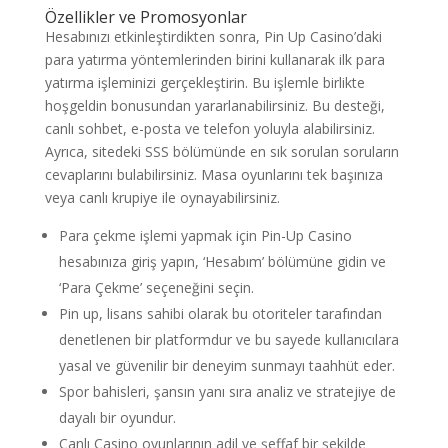
Özellikler ve Promosyonlar
Hesabınızı etkinleştirdikten sonra, Pin Up Casino’daki
para yatırma yöntemlerinden birini kullanarak ilk para
yatırma işleminizi gerçekleştirin. Bu işlemle birlikte
hoşgeldin bonusundan yararlanabilirsiniz. Bu desteği,
canlı sohbet, e-posta ve telefon yoluyla alabilirsiniz.
Ayrıca, sitedeki SSS bölümünde en sık sorulan soruların
cevaplarını bulabilirsiniz. Masa oyunlarını tek başınıza
veya canlı krupiye ile oynayabilirsiniz.
Para çekme işlemi yapmak için Pin-Up Casino
hesabınıza giriş yapın, ‘Hesabım’ bölümüne gidin ve
‘Para Çekme’ seçeneğini seçin.
Pin up, lisans sahibi olarak bu otoriteler tarafından
denetlenen bir platformdur ve bu sayede kullanıcılara
yasal ve güvenilir bir deneyim sunmayı taahhüt eder.
Spor bahisleri, şansın yanı sıra analiz ve stratejiye de
dayalı bir oyundur.
Canlı Casino oyunlarının adil ve şeffaf bir şekilde