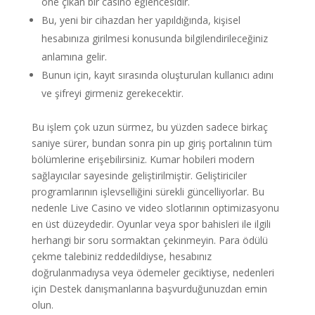
öne çıkan bir casino eğlencesidir.
Bu, yeni bir cihazdan her yapıldığında, kişisel
hesabınıza girilmesi konusunda bilgilendirileceğiniz
anlamına gelir.
Bunun için, kayıt sırasında oluşturulan kullanıcı adını
ve şifreyi girmeniz gerekecektir.
Bu işlem çok uzun sürmez, bu yüzden sadece birkaç
saniye sürer, bundan sonra pin up giriş portalının tüm
bölümlerine erişebilirsiniz. Kumar hobileri modern
sağlayıcılar sayesinde geliştirilmiştir. Geliştiriciler
programlarının işlevselliğini sürekli güncelliyorlar. Bu
nedenle Live Casino ve video slotlarının optimizasyonu
en üst düzeydedir. Oyunlar veya spor bahisleri ile ilgili
herhangi bir soru sormaktan çekinmeyin. Para ödülü
çekme talebiniz reddedildiyse, hesabınız
doğrulanmadıysa veya ödemeler geciktiyse, nedenleri
için Destek danışmanlarına başvurduğunuzdan emin
olun.