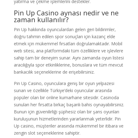
yatırma ve çekme işlemlerini destekler.
Pin Up Casino aynası nedir ve ne
zaman kullanılır?
Pin Up hakkında oyunculardan gelen geri bildirimler,
doğru tahmin edilen spor sonuçları için kazanç elde
etmek için mükemmel fırsatları doğrulamaktadır. Mobil
web sitesi, ana platformdaki tüm özelliklere ve işlevlere
sahip tam bir deneyim sunar. Aynı zamanda oyun listesi
aracılığıyla spor etkinliklerine, bonuslara ve tüm mevcut
bankacılık seçeneklerine de erişebilirsiniz.
Pin Up Casino, oyunculara geniş bir oyun yelpazesi
sunan ve özellikle Türkiye’deki oyuncular arasında
popüler olan bir online kumarhane sitesidir. Casinoda
sunulan her fırsatta birkaç başarılı bahis oynayabilirsiniz.
Bunun için güvenilirliği şüphesiz olan bir şans oyunları
kuruluşunun hizmetlerinden yararlanmak yeterlidir. Pin
Up casino, müşteriler arasında mükemmel bir itibara ve
zengin slot seçeneklerine sahiptir.