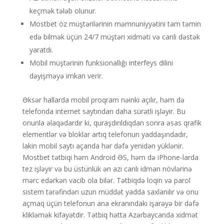
keçmək tələb olunur.
Mostbet öz müştərilərinin məmnuniyyətini tam təmin
edə bilmək üçün 24/7 müştəri xidməti və canli dəstək
yaratdı.
Mobil müştərinin funksionallığı interfeys dilini
dəyişməyə imkan verir.
Əksər hallarda mobil proqram nəinki açılır, həm də
telefonda internet saytından daha sürətli işləyir. Bu
onunla əlaqədardır ki, quraşdırıldıqdan sonra əsas qrafik
elementlər və bloklar artıq telefonun yaddaşındadır,
lakin mobil saytı açanda hər dəfə yenidən yüklənir.
Mostbet tətbiqi həm Android ƏS, həm də iPhone-larda
tez işləyir və bu üstünlük ən azı canlı idman növlərinə
mərc edərkən vacib ola bilər. Tətbiqdə loqin və parol
sistem tərəfindən uzun müddət yadda saxlanılır və onu
açmaq üçün telefonun ana ekranındakı işarəyə bir dəfə
klikləmək kifayətdir. Tətbiq hətta Azərbaycanda xidmət