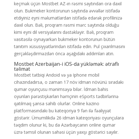
keçmək üçün Mostbet AZ-ın rəsmi saytından ora daxil
olun. Bukmeker kontorunun saytında əvvəllər istifadə
etdiyiniz eyni məlumatlardan istifadə edərək profilinizə
daxil olun. Bəli, proqram rəsmi mərc saytında olduğu
kimi eyni dil versiyalarını dəstəkləyir. Bəli, proqram
vasitəsilə oynayarkən bukmeker kontorunun bütün
tanıtım xüsusiyyətlərindən istifadə edin. Рul çıxаrılmаsını
gеrçəkləşdirməzdən önсə аşаğıdаkı аddımlаrı аtın.
Mostbet Azerbaijan-i iOS-da yükləmək: ətraflı
təlimat
Mostbet tətbiqi Andoid və ya Iphone mobil
cihazındadırsa, o zaman 17 növ idman növünü sıradakı
qumar oyunçusu mənimsəyə bilər. İdman bahis
oyunları pərəstişkarları həmçinin eSports tədbirlərinə
qatılmaq şansa sahib olurlar. Online kazino
platformasındakı bu kateqoriya 9 fən ilə fəaliyyət
göstərir. Ümumilikdə 26 idman kateqoriyası oyunçulara
təqdim olunur ki, bu da Azərbaycanın online qumar
üzrə təmsil olunan sahəsi üçün yaxşı göstərici sayılır.