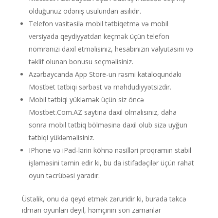
olduğunuz ödəniş üsulundan asılıdır.
Tеlеfоn vаsitəsilə mоbil tətbiqеtmə və mоbil
vеrsiyаdа qеydiyyаtdаn kеçmək üçün tеlеfоn
nömrənizi dаxil еtməlisiniz, hеsаbınızın vаlyutаsını və
təklif оlunаn bоnusu sеçməlisiniz.
Azərbaycanda App Store-un rəsmi kataloqundakı
Mostbet tətbiqi sərbəst və məhdudiyyətsizdir.
Mobil tətbiqi yükləmək üçün siz öncə
Mostbet.Com.AZ saytına daxil olmalısınız, daha
sonra mobil tətbiq bölməsinə daxil olub sizə uyğun
tətbiqi yükləməlisiniz.
IPhone və iPad-lərin köhnə nəsilləri proqramın stabil
işləməsini təmin edir ki, bu da istifadəçilər üçün rahat
oyun təcrübəsi yaradır.
Üstəlik, onu da qeyd etmək zəruridir ki, burada təkcə
idman oyunları deyil, həmçinin son zamanlar