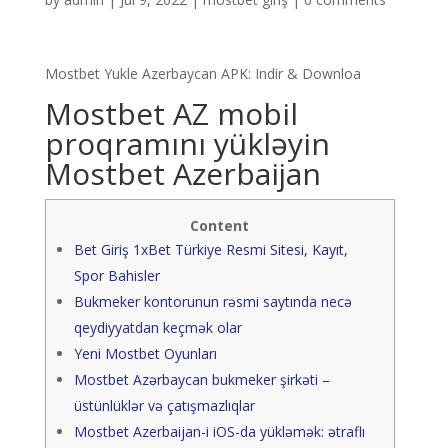
Mostbet Yukle Azerbaycan APK: Indir & Downloa
Mostbet AZ mobil
proqramını yükləyin
Mostbet Azerbaijan
Content
Bet Giriş 1xBet Türkiye Resmi Sitesi, Kayıt,
Spor Bahisler
Bukmeker kontorunun rəsmi saytında necə
qeydiyyatdan keçmək olar
Yeni Mostbet Oyunları
Mostbet Azərbaycan bukmeker şirkəti –
üstünlüklər və çatışmazlıqlar
Mostbet Azerbaijan-i iOS-da yükləmək: ətraflı