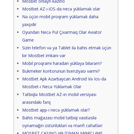
Mosbet onlayn kazino
Mostbet AZ-ı iOS-da necə yükləmək olar
Nə üçün mobil proqram yükləmək daha
yaxşıdır
Oyundan Necə Pul Çıxarmaq Olar Aviator
Game
Sizin telefon və ya Tablet ilə bahis etmək üçün
bir Mostbet imkanı var
Mobil proqramı haradan yükləyə bilərəm?
Bukmeker kontorunun lisenziyası varmı?
Mostbet Apk Azərbaycan Android Və Ios-da
Mostbet-i Necə Yükləmək Olar
Tətbiqlə Mostbet AZ-ın mobil versiyası
arasındakı fərq
Mostbet app-i necə yükləmək olar?
Bahis mağazası mobil tətbiqi vasitəsilə
oynamağın üstünlükləri və mənfi cəhətləri
MOSBET CASINO VƏ İDMAN MƏRCLƏRİ