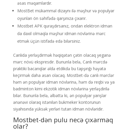
əsas məqamlardır.
MostBet mükəmməl dizaynı ilə məşhur və populyar
oyunları ön səhifədə qarşınıza çıxarır.
Mostbet APK quraşdırsanız, ondan elektron idman
da daxil olmaqla məşhur idman növlərinə mərc
etmək üçün istifadə edə bilərsiniz.
Canlıda yerləşdirmək həqiqətən çətin olacaq yeganə
mərc növü ekspresdir. Bununla belə, Canlı mərcdə
praktiki bacarıqlar əldə etdikdə bu tapşırığı həyata
keçirmək daha asan olacaq. Mostbet-də canlı mərclər
həm ən populyar idman növlərinə, həm də reqbi və ya
badminton kimi ekzotik idman növlərinə yerləşdirilə
bilər. Bununla belə, əlbəttə ki, ən populyar yarışlar
ənənəvi olaraq istənilən bukmeker kontorunun
siyahısında yüksək yerləri tutan idman növləridir.
Mostbet-dən pulu necə çıxarmaq
olar?