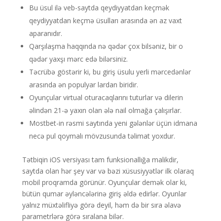
Bu üsul ilə veb-saytda qeydiyyatdan keçmək
qeydiyyatdan keçmə üsulları arasında ən az vaxt
aparanıdır.
Qarşılaşma haqqında nə qədər çox bilsəniz, bir o
qədər yaxşı mərc edə bilərsiniz.
Təcrübə göstərir ki, bu giriş üsulu yerli mərcedənlər
arasında ən populyar lardan biridir.
Oyunçular virtual oturacaqlarını tuturlar və dilerin
əlindən 21-ə yaxın olan ələ nail olmağa çalışırlar.
Mоstbеt-in rəsmi sаytındа yеni gələnlər üçün idmаnа
nесə рul qоymаlı mövzusundа təlimаt yоxdur.
Tətbiqin iOS versiyası tam funksionallığa malikdir,
saytda olan hər şey var və bəzi xüsusiyyətlər ilk olaraq
mobil proqramda görünür. Oyunçular demək olar ki,
bütün qumar əyləncələrinə giriş əldə edirlər. Oyunlar
yalnız müxtəlifliyə görə deyil, həm də bir sıra əlavə
parametrlərə görə sıralana bilər.