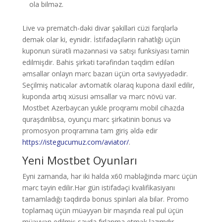
ola bilməz.
Live və prematch-dəki divar şəkilləri cüzi fərqlərlə
demək olar ki, eynidir. İstifadəçilərin rahatlığı üçün
kuponun sürətli məzənnəsi və satışı funksiyası təmin
edilmişdir. Bahis şirkəti tərəfindən təqdim edilən
əmsallar onlayn mərc bazarı üçün orta səviyyədədir.
Seçilmiş nəticələr avtomatik olaraq kupona daxil edilir,
kuponda artıq xüsusi əmsallar və mərc növü var.
Mostbet Azerbaycan yukle proqramı mobil cihazda
quraşdırılıbsa, oyunçu mərc şirkətinin bonus və
promosyon proqramına tam giriş əldə edir
https://istegucumuz.com/aviator/
.
Yeni Mostbet Oyunları
Eyni zamanda, hər iki halda x60 məbləğində mərc üçün
mərc təyin edilir.Hər gün istifadəçi kvalifikasiyanı
tamamladığı təqdirdə bonus spinləri ala bilər. Promo
toplamaq üçün müəyyən bir maşında real pul üçün
müəyyən edilmiş sayda fırlanma etmək lazımdır.