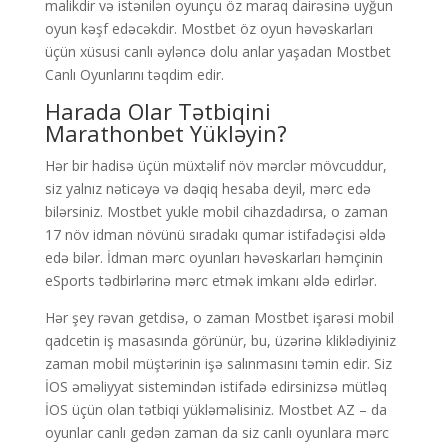
malikdir və istənilən oyunçu öz maraq dairəsinə uyğun
oyun kəşf edəcəkdir. Mostbet öz oyun həvəskarları
üçün xüsusi canlı əyləncə dolu anlar yaşadan Mostbet
Canlı Oyunlarını təqdim edir.
Harada Olar Tətbiqini
Marathonbet Yükləyin?
Hər bir hadisə üçün müxtəlif növ mərclər mövcuddur,
siz yalnız nəticəyə və dəqiq hesaba deyil, mərc edə
bilərsiniz. Mostbet yukle mobil cihazdadırsa, o zaman
17 növ idman növünü sıradakı qumar istifadəçisi əldə
edə bilər. İdman mərc oyunları həvəskarları həmçinin
eSports tədbirlərinə mərc etmək imkanı əldə edirlər.
Hər şey rəvan getdisə, o zaman Mostbet işarəsi mobil
qadcetin iş masasında görünür, bu, üzərinə kliklədiyiniz
zaman mobil müştərinin işə salınmasını təmin edir. Siz
İOS əməliyyat sistemindən istifadə edirsinizsə mütləq
İOS üçün olan tətbiqi yükləməlisiniz. Mostbet AZ – da
oyunlar canlı gedən zaman da siz canlı oyunlara mərc