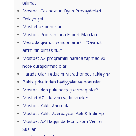
təlimat
Mostbet Casino-nun Oyun Provayderləri
Onlayn-çat
Mosbet az bonusları
Mostbet Proqramında Esport Mərcləri
Metroda qiymət yenidən artır? – “Qiymət
artımının olmasını…”
Mostbet AZ proqramını harada tapmaq və
necə quraşdırmaq olar
Harada Olar Tətbiqini Marathonbet Yükləyin?
Bahis şirkətindən hədiyyələr və bonuslar
Mostbet-dən pulu necə çıxarmaq olar?
Mosbet AZ – kazino və bukmeker
Mostbet Yukle Androidə
Mostbet Yukle Azerbaycan Apk & Indir Ap
Mostbet AZ Haqqında Müntəzəm Verilən
Suallar