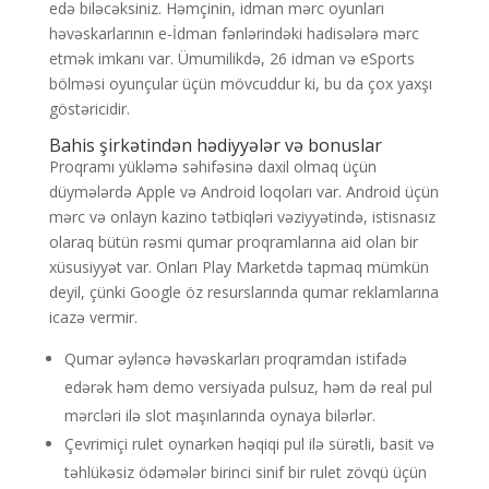
edə biləcəksiniz. Həmçinin, idman mərc oyunları
həvəskarlarının e-İdman fənlərindəki hadisələrə mərc
etmək imkanı var. Ümumilikdə, 26 idman və eSports
bölməsi oyunçular üçün mövcuddur ki, bu da çox yaxşı
göstəricidir.
Bahis şirkətindən hədiyyələr və bonuslar
Proqramı yükləmə səhifəsinə daxil olmaq üçün
düymələrdə Apple və Android loqoları var. Android üçün
mərc və onlayn kazino tətbiqləri vəziyyətində, istisnasız
olaraq bütün rəsmi qumar proqramlarına aid olan bir
xüsusiyyət var. Onları Play Marketdə tapmaq mümkün
deyil, çünki Google öz resurslarında qumar reklamlarına
icazə vermir.
Qumar əyləncə həvəskarları proqramdan istifadə
edərək həm demo versiyada pulsuz, həm də real pul
mərcləri ilə slot maşınlarında oynaya bilərlər.
Çevrimiçi rulet oynarkən həqiqi pul ilə sürətli, basit və
təhlükəsiz ödəmələr birinci sinif bir rulet zövqü üçün