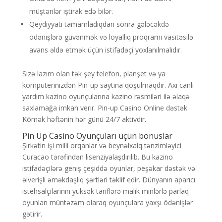
müştərilər iştirak edə bilər.
Qeydiyyatı tamamladıqdan sonra gələcəkdə
ödənişlərə güvənmək və loyallıq proqramı vasitəsilə
avans əldə etmək üçün istifadəçi yoxlanılmalıdır.
Sizə lazım olan tək şey telefon, planşet və ya
kompüterinizdən Pin-up saytına qoşulmaqdır. Axı canlı
yardım kazino oyunçularına kazino rəsmiləri ilə əlaqə
saxlamağa imkan verir. Pin-up Casino Online dəstək
Kömək həftənin hər günü 24/7 aktivdir.
Pin Up Casino Oyunçuları üçün bonuslar
Şirkətin işi milli orqanlar və beynəlxalq tənzimləyici
Curacao tərəfindən lisenziyalaşdırılıb. Bu kazino
istifadəçilərə geniş çeşiddə oyunlar, peşəkar dəstək və
əlverişli əməkdaşlıq şərtləri təklif edir. Dünyanın aparıcı
istehsalçılarının yüksək tariflərə malik minlərlə parlaq
oyunları müntəzəm olaraq oyunçulara yaxşı ödənişlər
gətirir.