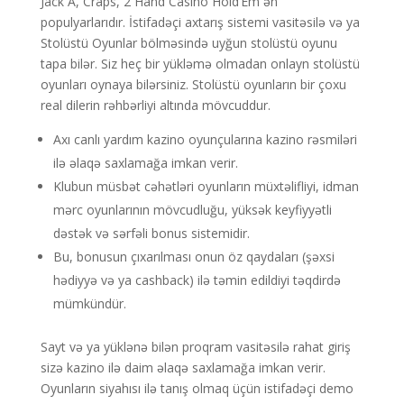
Jack A, Craps, 2 Hand Casino Hold’Em ən
populyarlarıdır. İstifadəçi axtarış sistemi vasitəsilə və ya
Stolüstü Oyunlar bölməsində uyğun stolüstü oyunu
tapa bilər. Siz heç bir yükləmə olmadan onlayn stolüstü
oyunları oynaya bilərsiniz. Stolüstü oyunların bir çoxu
real dilerin rəhbərliyi altında mövcuddur.
Axı canlı yardım kazino oyunçularına kazino rəsmiləri
ilə əlaqə saxlamağa imkan verir.
Klubun müsbət cəhətləri oyunların müxtəlifliyi, idman
mərc oyunlarının mövcudluğu, yüksək keyfiyyətli
dəstək və sərfəli bonus sistemidir.
Bu, bonusun çıxarılması onun öz qaydaları (şəxsi
hədiyyə və ya cashback) ilə təmin edildiyi təqdirdə
mümkündür.
Sayt və ya yüklənə bilən proqram vasitəsilə rahat giriş
sizə kazino ilə daim əlaqə saxlamağa imkan verir.
Oyunların siyahısı ilə tanış olmaq üçün istifadəçi demo