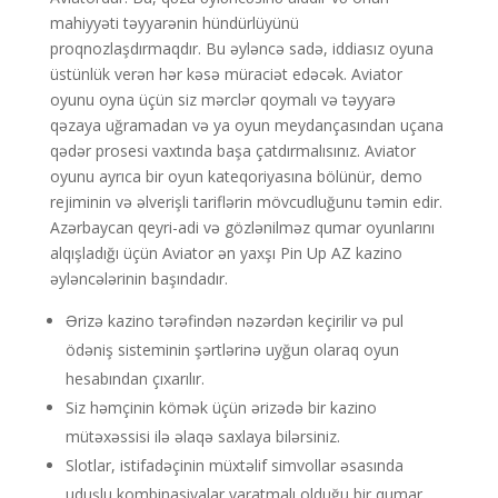
mahiyyəti təyyarənin hündürlüyünü
proqnozlaşdırmaqdır. Bu əyləncə sadə, iddiasız oyuna
üstünlük verən hər kəsə müraciət edəcək. Aviator
oyunu oyna üçün siz mərclər qoymalı və təyyarə
qəzaya uğramadan və ya oyun meydançasından uçana
qədər prosesi vaxtında başa çatdırmalısınız. Aviator
oyunu ayrıca bir oyun kateqoriyasına bölünür, demo
rejiminin və əlverişli tariflərin mövcudluğunu təmin edir.
Azərbaycan qeyri-adi və gözlənilməz qumar oyunlarını
alqışladığı üçün Aviator ən yaxşı Pin Up AZ kazino
əyləncələrinin başındadır.
Ərizə kazino tərəfindən nəzərdən keçirilir və pul
ödəniş sisteminin şərtlərinə uyğun olaraq oyun
hesabından çıxarılır.
Siz həmçinin kömək üçün ərizədə bir kazino
mütəxəssisi ilə əlaqə saxlaya bilərsiniz.
Slotlar, istifadəçinin müxtəlif simvollar əsasında
uduşlu kombinasiyalar yaratmalı olduğu bir qumar