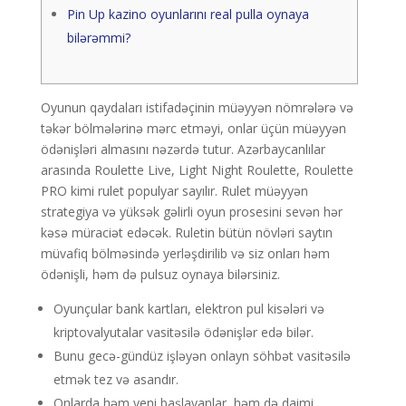
Pin Up kazino oyunlarını real pulla oynaya
bilərəmmi?
Oyunun qaydaları istifadəçinin müəyyən nömrələrə və
təkər bölmələrinə mərc etməyi, onlar üçün müəyyən
ödənişləri almasını nəzərdə tutur. Azərbaycanlılar
arasında Roulette Live, Light Night Roulette, Roulette
PRO kimi rulet populyar sayılır. Rulet müəyyən
strategiya və yüksək gəlirli oyun prosesini sevən hər
kəsə müraciət edəcək. Ruletin bütün növləri saytın
müvafiq bölməsində yerləşdirilib və siz onları həm
ödənişli, həm də pulsuz oynaya bilərsiniz.
Oyunçular bank kartları, elektron pul kisələri və
kriptovalyutalar vasitəsilə ödənişlər edə bilər.
Bunu gecə-gündüz işləyən onlayn söhbət vasitəsilə
etmək tez və asandır.
Onlarda həm yeni başlayanlar, həm də daimi