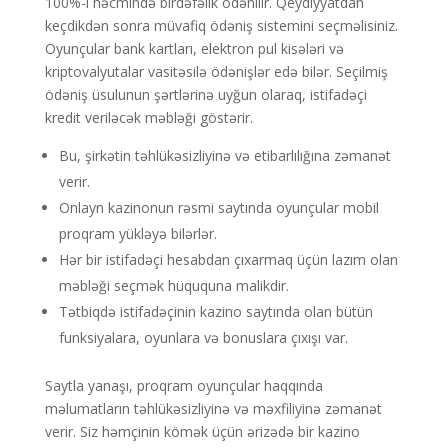
100%-i həcmində birdəfəlik ödənilir. Qeydiyyatdan
keçdikdən sonra müvafiq ödəniş sistemini seçməlisiniz.
Oyunçular bank kartları, elektron pul kisələri və
kriptovalyutalar vasitəsilə ödənişlər edə bilər. Seçilmiş
ödəniş üsulunun şərtlərinə uyğun olaraq, istifadəçi
kredit veriləcək məbləği göstərir.
Bu, şirkətin təhlükəsizliyinə və etibarlılığına zəmanət
verir.
Onlayn kazinonun rəsmi saytında oyunçular mobil
proqram yükləyə bilərlər.
Hər bir istifadəçi hesabdan çıxarmaq üçün lazım olan
məbləği seçmək hüququna malikdir.
Tətbiqdə istifadəçinin kazino saytında olan bütün
funksiyalara, oyunlara və bonuslara çıxışı var.
Saytla yanaşı, proqram oyunçular haqqında
məlumatların təhlükəsizliyinə və məxfiliyinə zəmanət
verir. Siz həmçinin kömək üçün ərizədə bir kazino