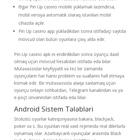
Əgər Pin Up casino mobile yükləmək lazımdırsa,
mobil versiya avtomatik olaraq istənilən mobil
cihazda açılır.
Pin Up casino app yüklədikdən sonra istifadəçi saytda
mövcud olan bütün oyunlara çıxış əldə edir.
Pin-Up casino apk-ni endirdikdən sonra oyunçu daxil
olmaq üçün mövcud hesabdan istifadə edə bilər.
Mütəxəssislər keyfiyyətli və tez bir zamanda
oyunçuların hər hansı problem və suallarını həll etməyə
kömək edir. Bir mütəxəssislə əlaqə saxlamaq üçün
oyunçu onlayn söhbətdən, Telegram kanalından və ya
e-poçt ünvanından istifadə edə bilər.
Android Sistem Tələbləri
Stolüstü oyunlar kateqoriyasına bakara, blackjack,
poker və s. Bu oyunları real vaxt rejimində real dilerlərlə
oynamaq olar. Azərbaycanlı oyunçular arasında Black