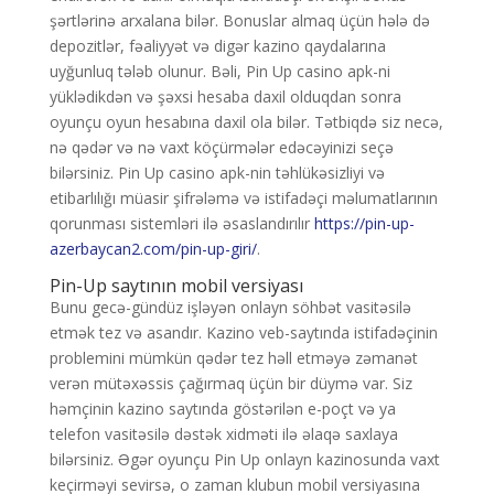
şərtlərinə arxalana bilər. Bonuslar almaq üçün hələ də
depozitlər, fəaliyyət və digər kazino qaydalarına
uyğunluq tələb olunur. Bəli, Pin Up casino apk-ni
yüklədikdən və şəxsi hesaba daxil olduqdan sonra
oyunçu oyun hesabına daxil ola bilər. Tətbiqdə siz necə,
nə qədər və nə vaxt köçürmələr edəcəyinizi seçə
bilərsiniz. Pin Up casino apk-nin təhlükəsizliyi və
etibarlılığı müasir şifrələmə və istifadəçi məlumatlarının
qorunması sistemləri ilə əsaslandırılır
https://pin-up-
azerbaycan2.com/pin-up-giri/
.
Pin-Up saytının mobil versiyası
Bunu gecə-gündüz işləyən onlayn söhbət vasitəsilə
etmək tez və asandır. Kazino veb-saytında istifadəçinin
problemini mümkün qədər tez həll etməyə zəmanət
verən mütəxəssis çağırmaq üçün bir düymə var. Siz
həmçinin kazino saytında göstərilən e-poçt və ya
telefon vasitəsilə dəstək xidməti ilə əlaqə saxlaya
bilərsiniz. Əgər oyunçu Pin Up onlayn kazinosunda vaxt
keçirməyi sevirsə, o zaman klubun mobil versiyasına