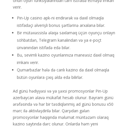
onun oyun funksiyalarından tam istifadə etməyə imkan
verir.
Pin-Up casino apk-ni endirərək və daxil olmaqla
istifadəçi əlverişli bonus şərtlərinə arxalana bilər.
Bir mütəxəssislə əlaqə saxlamaq üçün oyunçu onlayn
söhbətdən, Telegram kanalından və ya e-poçt
ünvanından istifadə edə bilər.
Bu, sevimli kazino oyunlarınıza maneəsiz daxil olmaq
imkanı verir.
Qumarbazlar hələ də canlı kazino da daxil olmaqla
bütün oyunlara çıxış əldə edə bilirlər.
Ad günü hədiyyəsi və ya şəxsi promosyonlar Pin-Up
azerbaycan əlavə mükafat hesab olunur. Bayram günü
ərəfəsində və hər bir təsdiqlənmiş ad günü bonusu x50
mərc ilə aktivləşdirilə bilər. Qarşıdan gələn
promosyonlar haqqında məlumat müntəzəm olaraq
kazino saytında dərc olunur. Onlarda həm yeni