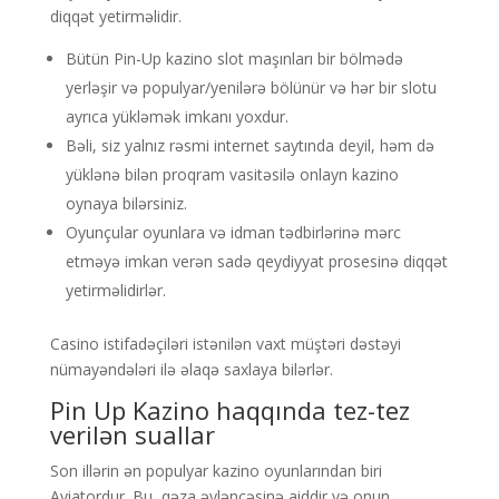
diqqət yetirməlidir.
Bütün Pin-Up kazino slot maşınları bir bölmədə
yerləşir və populyar/yenilərə bölünür və hər bir slotu
ayrıca yükləmək imkanı yoxdur.
Bəli, siz yalnız rəsmi internet saytında deyil, həm də
yüklənə bilən proqram vasitəsilə onlayn kazino
oynaya bilərsiniz.
Oyunçular oyunlara və idman tədbirlərinə mərc
etməyə imkan verən sadə qeydiyyat prosesinə diqqət
yetirməlidirlər.
Casino istifadəçiləri istənilən vaxt müştəri dəstəyi
nümayəndələri ilə əlaqə saxlaya bilərlər.
Pin Up Kazino haqqında tez-tez
verilən suallar
Son illərin ən populyar kazino oyunlarından biri
Aviatordur. Bu, qəza əyləncəsinə aiddir və onun