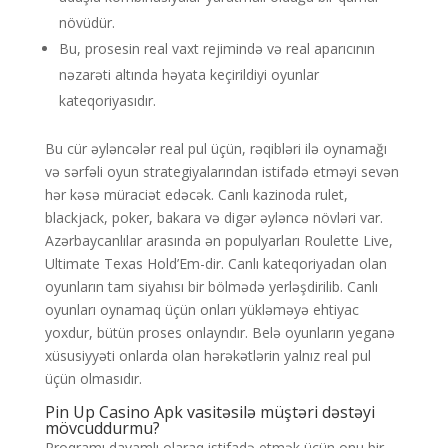
növüdür.
Bu, prosesin real vaxt rejimində və real aparıcının
nəzarəti altında həyata keçirildiyi oyunlar
kateqoriyasıdır.
Bu cür əyləncələr real pul üçün, rəqibləri ilə oynamağı
və sərfəli oyun strategiyalarından istifadə etməyi sevən
hər kəsə müraciət edəcək. Canlı kazinoda rulet,
blackjack, poker, bakara və digər əyləncə növləri var.
Azərbaycanlılar arasında ən populyarları Roulette Live,
Ultimate Texas Hold’Em-dir. Canlı kateqoriyadan olan
oyunların tam siyahısı bir bölmədə yerləşdirilib. Canlı
oyunları oynamaq üçün onları yükləməyə ehtiyac
yoxdur, bütün proses onlayndır. Belə oyunların yeganə
xüsusiyyəti onlarda olan hərəkətlərin yalnız real pul
üçün olmasıdır.
Pin Up Casino Apk vasitəsilə müştəri dəstəyi
mövcuddurmu?
Proqramı davamlı olaraq istifadə etmək üçün onu bir