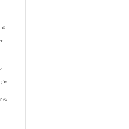
ünü
əm
Az
üçün
ər və