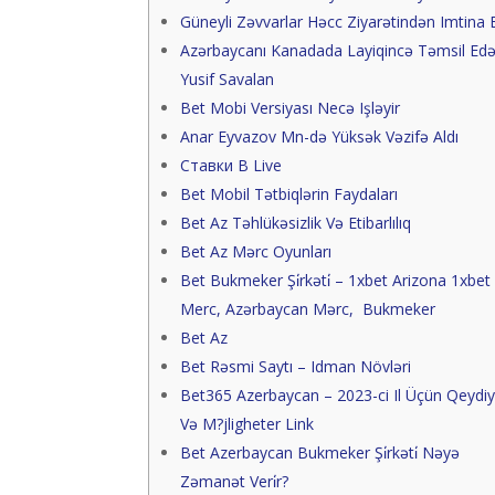
Güneyli Zəvvarlar Həcc Ziyarətindən Imtina 
Azərbaycanı Kanadada Layiqincə Təmsil Ed
Yusif Savalan
Bet Mobi Versiyası Necə Işləyir
Anar Eyvazov Mn-də Yüksək Vəzifə Aldı
Cтaвки В Live
Bet Mobil Tətbiqlərin Faydaları
Bet Az Təhlükəsizlik Və Etibarlılıq
Bet Az Mərc Oyunları
Bet Bukmeker Şi̇rkəti̇ – 1xbet Arizona 1xbet
Merc, Azərbaycan Mərc, Bukmeker
Bet Az
Bet Rəsmi Saytı – Idman Növləri
Bet365 Azerbaycan – 2023-ci Il Üçün Qeydi
Və M?jligheter Link
Bet Azerbaycan Bukmeker Şi̇rkəti̇ Nəyə
Zəmanət Veri̇r?