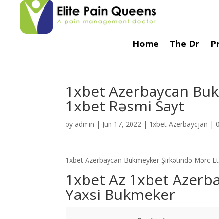
Home
The Dr
P
1xbet Azerbaycan Buk
1xbet Rəsmi Sayt
by
admin
|
Jun 17, 2022
|
1xbet Azerbaydjan
|
1xbet Azerbaycan Bukmeyker Şirkətində Mərc E
1xbet Az 1xbet Azerba
Yaxsi Bukmeker