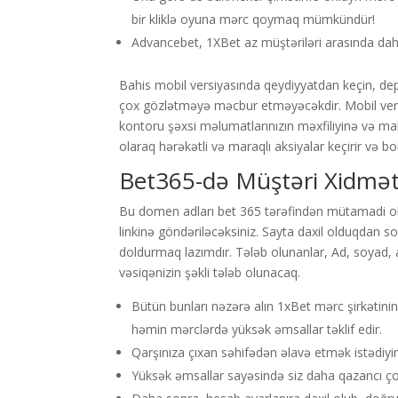
bir kliklə oyuna mərc qoymaq mümkündür!
Advancebet, 1XBet az müştəriləri arasında dah
Bahis mobil versiyasında qeydiyyatdan keçin, dep
çox gözlətməyə məcbur etməyəcəkdir. Mobil versiy
kontoru şəxsi məlumatlarınızın məxfiliyinə və 
olaraq hərəkətli və maraqlı aksiyalar keçirir və b
Bet365-də Müştəri Xidmət
Bu domen adları bet 365 tərəfindən mütamadi ol
linkinə göndəriləcəksiniz. Sayta daxil olduqdan so
doldurmaq lazımdır. Tələb olunanlar, Ad, soyad, 
vəsiqənizin şəkli tələb olunacaq.
Bütün bunları nəzərə alın 1xBet mərc şirkətinin
həmin mərclərdə yüksək əmsallar təklif edir.
Qarşınıza çıxan səhifədən əlavə etmək istədiyin
Yüksək əmsallar sayəsində siz daha qazancı çox